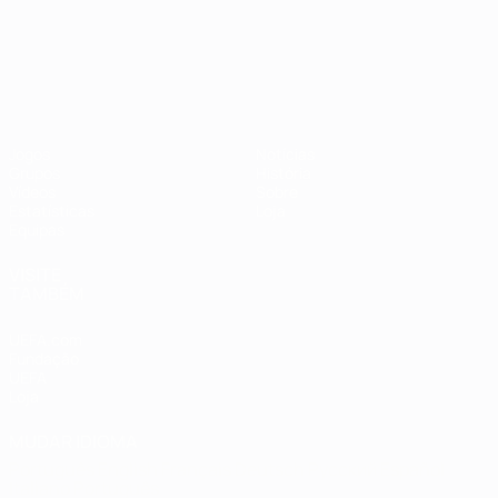
Campeonato da Europa de Sub
Jogos
Notícias
Grupos
História
Vídeos
Sobre
Estatísticas
Loja
Equipas
VISITE
TAMBÉM
UEFA.com
Fundação
UEFA
Loja
MUDAR IDIOMA
Português
English
Français
Deutsch
Русский
Español
Italiano
Português