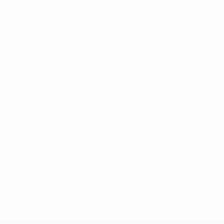
* Suspensa até indicação em contrário. <a
href='https://pt.uefa.com/insideuefa/mediaservices/medi
148df3b7106d-c8b619c60f97-1000--fifa-uefa-suspendem-
equipas-e-seleccoes-russas-de-todas-as-prov/'>Mais
informações</a>