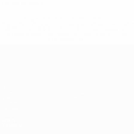
Cartões vermelhos
* Suspensa até indicação em contrário. <a
href='https://pt.uefa.com/insideuefa/mediaservices/medi
148df3b7106d-c8b619c60f97-1000--fifa-uefa-suspendem-
equipas-e-seleccoes-russas-de-todas-as-prov/'>Mais
informações</a>
Campeonato da Europa de Sub
Jogos
Notícias
Grupos
História
Vídeos
Sobre
Estatísticas
Loja
Equipas
VISITE
TAMBÉM