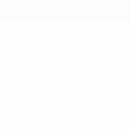
podem ser utilizadas para qualquer fim comercial. A utilização do
UEFA.com implica o seu acordo com os Termos e Condições, e com
a Política de Privacidade.