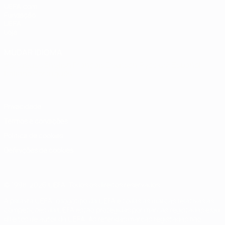
UEFA.com
Fundação
UEFA
Loja
MUDAR IDIOMA
Português
English
Français
Deutsch
Русский
Español
Italiano
Português
Privacidade
Termos e condições
Política de cookies
Definições de cookies
© 1998-2026 UEFA. Todos os direitos reservados
A palavra UEFA, o logótipo da UEFA e todas as marcas relativas às
competições da UEFA estão protegidas por marcas registadas e/ou
direitos de autor da UEFA. As referidas marcas registadas não