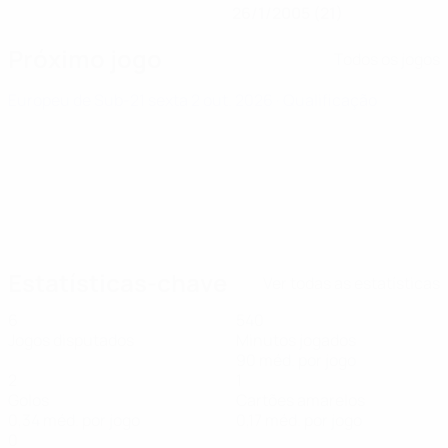
26/1/2005 (21)
Próximo jogo
Todos os jogos
Europeu de Sub-21
sexta 2 out. 2026
· Qualificação
Estatísticas-chave
Ver todas as estatísticas
6
540
Jogos disputados
Minutos jogados
90 méd. por jogo
2
1
Golos
Cartões amarelos
0,34 méd. por jogo
0,17 méd. por jogo
0