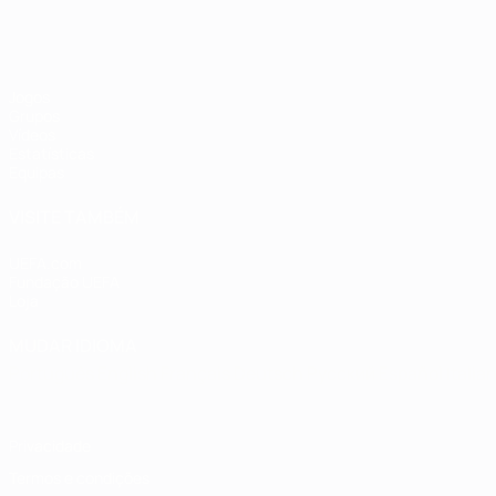
Jogos
Grupos
Vídeos
Estatísticas
Equipas
VISITE TAMBÉM
UEFA.com
Fundação UEFA
Loja
MUDAR IDIOMA
Português
English
Français
Deutsch
Русский
Español
Italia
Privacidade
Termos e condições