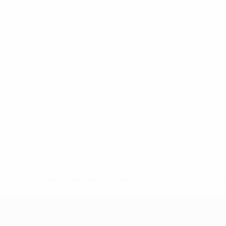
* Suspensa até indicação em contrário. <a href='ht
suspendem-
Campeonato da Europa de Sub