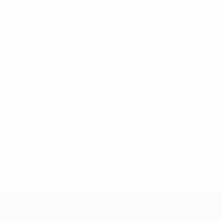
ews/0272-148df3b7106d-c8b619c60f97-1000--fifa-uefa-
rmações</a>