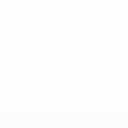
tps://pt.uefa.com/insideuefa/mediaservices/mediareleases/n
equipas-e-seleccoes-russas-de-todas-as-prov/'>Mais info
-21 da UEFA