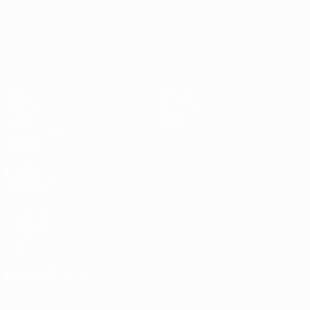
Campeonato da Europa de Sub
Jogos
Notícias
Grupos
História
Vídeos
Sobre
Estatísticas
Loja
Equipas
VISITE
TAMBÉM
UEFA.com
Fundação
UEFA
Loja
MUDAR IDIOMA
Português
English
Français
Deutsch
Русский
Español
Italiano
Português