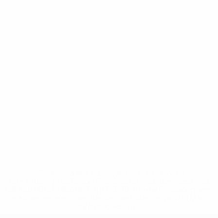
* Suspensa até indicação em contrário. <a
href='https://pt.uefa.com/insideuefa/mediaservices/medi
148df3b7106d-c8b619c60f97-1000--fifa-uefa-suspendem-
equipas-e-seleccoes-russas-de-todas-as-prov/'>Mais
informações</a>