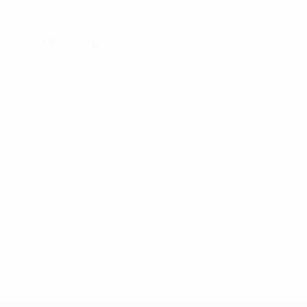
02/7/2004 (22)
Próximo jogo
Todos os jogos
Europeu de Sub-21
sexta 25 set. 2026
· Qualificação
* Suspensa até indicação em contrário. <a
href='https://pt.uefa.com/insideuefa/mediaservices/medi
148df3b7106d-c8b619c60f97-1000--fifa-uefa-suspendem-
equipas-e-seleccoes-russas-de-todas-as-prov/'>Mais
informações</a>