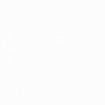
Campeonato da Europa de Sub
Jogos
Notícias
Grupos
História
Vídeos
Sobre
Estatísticas
Loja
Equipas
VISITE
TAMBÉM
UEFA.com
Fundação
UEFA
Loja
MUDAR IDIOMA
Português
English
Français
Deutsch
Русский
Español
Italiano
Português