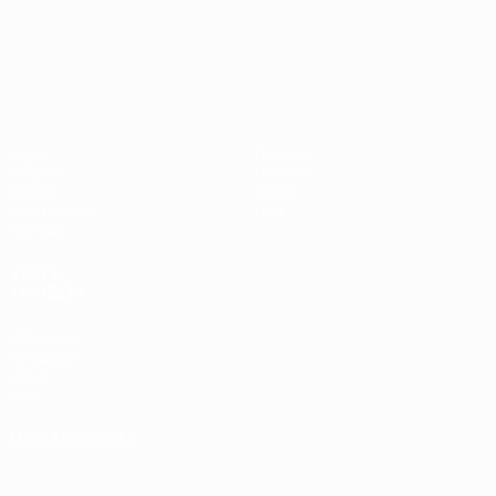
Campeonato da Europa de Sub
Jogos
Notícias
Grupos
História
Vídeos
Sobre
Estatísticas
Loja
Equipas
VISITE
TAMBÉM
UEFA.com
Fundação
UEFA
Loja
MUDAR IDIOMA
Português
English
Français
Deutsch
Русский
Español
Italiano
Português