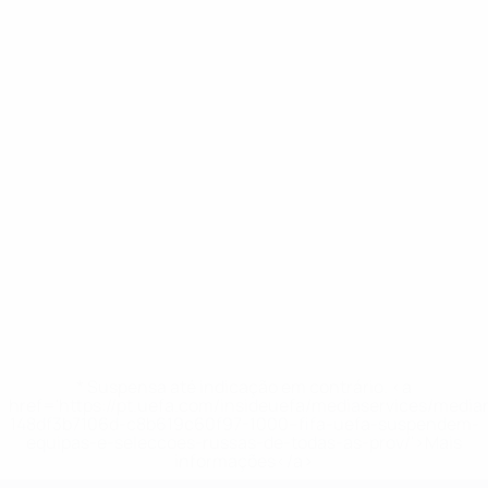
* Suspensa até indicação em contrário. <a
href='https://pt.uefa.com/insideuefa/mediaservices/medi
148df3b7106d-c8b619c60f97-1000--fifa-uefa-suspendem-
equipas-e-seleccoes-russas-de-todas-as-prov/'>Mais
informações</a>