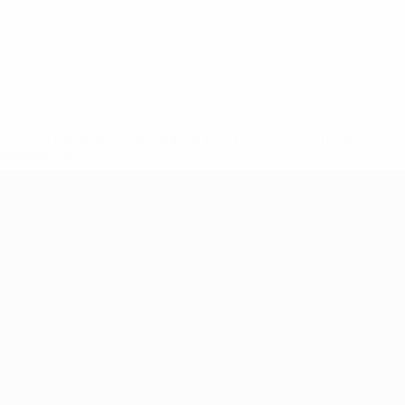
ews/0272-148df3b7106d-c8b619c60f97-1000--fifa-uefa-
rmações</a>