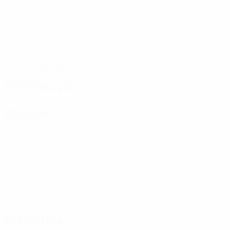
Jogos disputados
0
Golos
1
Cartões amarelos
0,5 méd. por jogo
Distribuição
Ataque
Disciplina