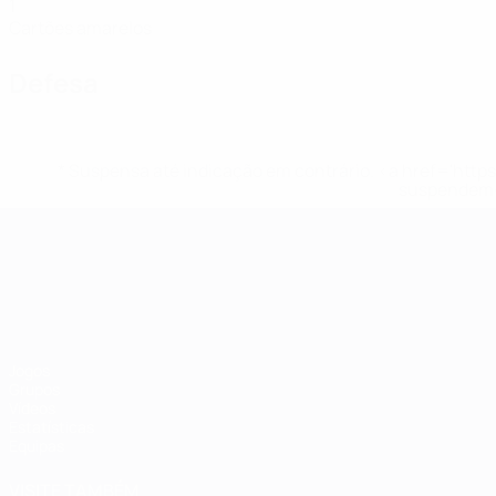
1
Cartões amarelos
Defesa
* Suspensa até indicação em contrário. <a href='ht
suspendem-
Campeonato da Europa de Sub
Jogos
Grupos
Vídeos
Estatísticas
Equipas
VISITE TAMBÉM