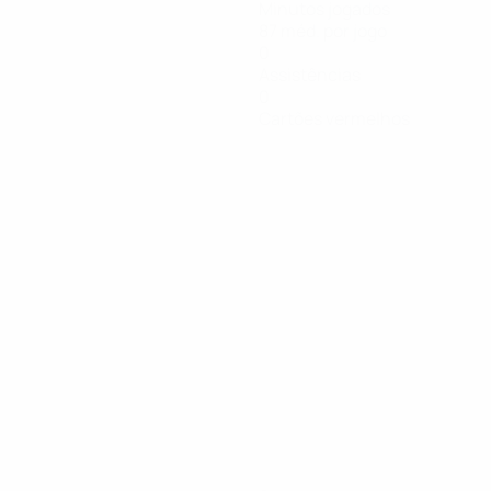
Minutos jogados
87 méd. por jogo
0
Assistências
0
Cartões vermelhos