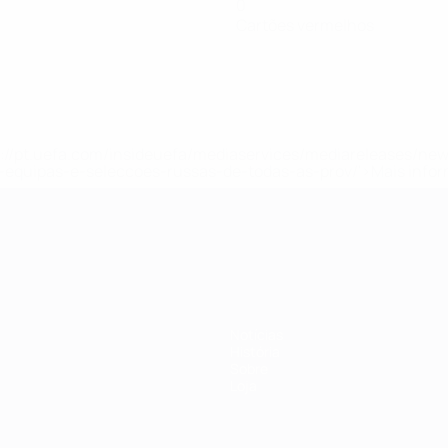
0
Cartões vermelhos
tps://pt.uefa.com/insideuefa/mediaservices/mediareleases/n
equipas-e-seleccoes-russas-de-todas-as-prov/'>Mais info
-21 da UEFA
Notícias
História
Sobre
Loja