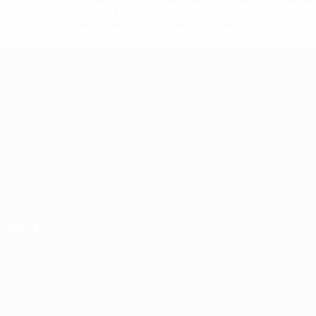
href='https://pt.uefa.com/insideuefa/mediaservices/medi
148df3b7106d-c8b619c60f97-1000--fifa-uefa-suspendem-
equipas-e-seleccoes-russas-de-todas-as-prov/'>Mais
informações</a>
Campeonato da Europa de Sub
Jogos
Notícias
Grupos
História
Vídeos
Sobre
Estatísticas
Loja
Equipas
VISITE
TAMBÉM
UEFA.com
Fundação
UEFA
Loja