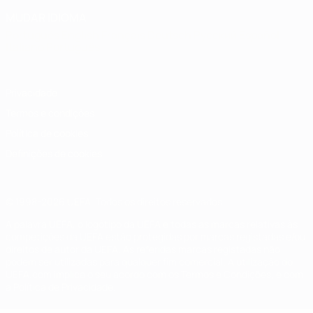
MUDAR IDIOMA
Português
English
Français
Deutsch
Русский
Español
Italiano
Português
Privacidade
Termos e condições
Política de cookies
Definições de cookies
© 1998-2026 UEFA. Todos os direitos reservados
A palavra UEFA, o logótipo da UEFA e todas as marcas relativas às
competições da UEFA estão protegidas por marcas registadas e/ou
direitos de autor da UEFA. As referidas marcas registadas não
podem ser utilizadas para qualquer fim comercial. A utilização do
UEFA.com implica o seu acordo com os Termos e Condições, e com
a Política de Privacidade.