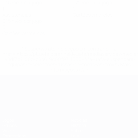
0,15 méd. por jogo
1,72 méd. por jogo
1
0
Assistências
Cartões amarelos
0,15 méd. por jogo
0
Cartões vermelhos
* Suspensa até indicação em contrário. <a
href='https://pt.uefa.com/insideuefa/mediaservices/medi
148df3b7106d-c8b619c60f97-1000--fifa-uefa-suspendem-
equipas-e-seleccoes-russas-de-todas-as-prov/'>Mais
informações</a>
Campeonato da Europa de Sub
Jogos
Notícias
Grupos
História
Vídeos
Sobre
Estatísticas
Loja