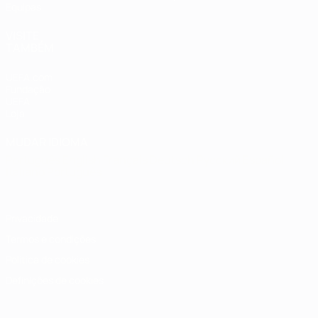
Equipas
VISITE
TAMBÉM
UEFA.com
Fundação
UEFA
Loja
MUDAR IDIOMA
Português
English
Français
Deutsch
Русский
Español
Italiano
Português
Privacidade
Termos e condições
Política de cookies
Definições de cookies