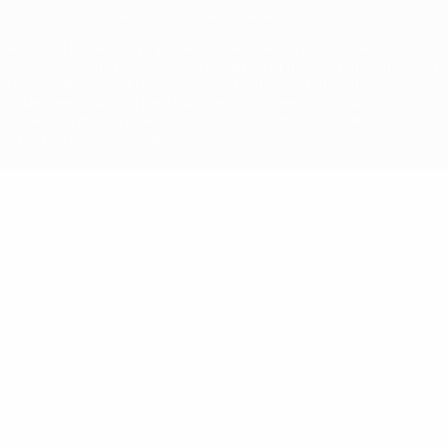
© 1998-2026 UEFA. Todos os direitos reservados
A palavra UEFA, o logótipo da UEFA e todas as marcas relativas às
competições da UEFA estão protegidas por marcas registadas e/ou
direitos de autor da UEFA. As referidas marcas registadas não
podem ser utilizadas para qualquer fim comercial. A utilização do
UEFA.com implica o seu acordo com os Termos e Condições, e com
a Política de Privacidade.