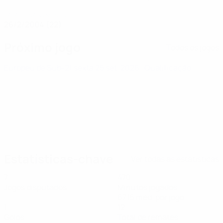
DATA DE NASCIMENTO
26/2/2004 (22)
Próximo jogo
Todos os jogos
Europeu de Sub-21
sexta 25 set. 2026
· Qualificação
Estatísticas-chave
Ver todas as estatísticas
7
470
Jogos disputados
Minutos jogados
67,15 méd. por jogo
1
12
Golos
Total de remates