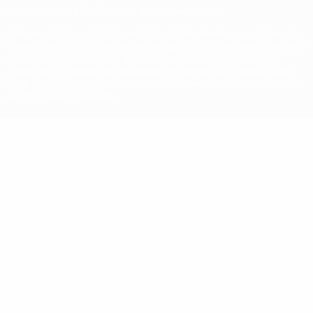
© 1998-2026 UEFA. Todos os direitos reservados
A palavra UEFA, o logótipo da UEFA e todas as marcas relativas às
competições da UEFA estão protegidas por marcas registadas e/ou
direitos de autor da UEFA. As referidas marcas registadas não
podem ser utilizadas para qualquer fim comercial. A utilização do
UEFA.com implica o seu acordo com os Termos e Condições, e com
a Política de Privacidade.