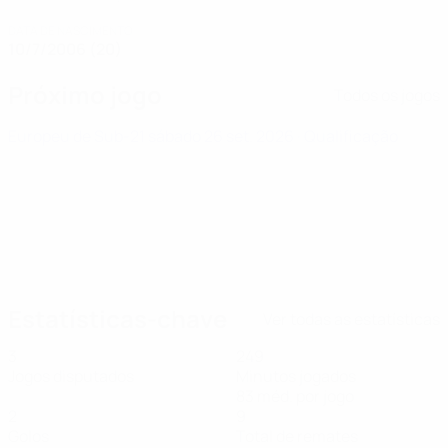
DATA DE NASCIMENTO
10/7/2006 (20)
Próximo jogo
Todos os jogos
Europeu de Sub-21
sábado 26 set. 2026
· Qualificação
Estatísticas-chave
Ver todas as estatísticas
3
249
Jogos disputados
Minutos jogados
83 méd. por jogo
2
9
Golos
Total de remates