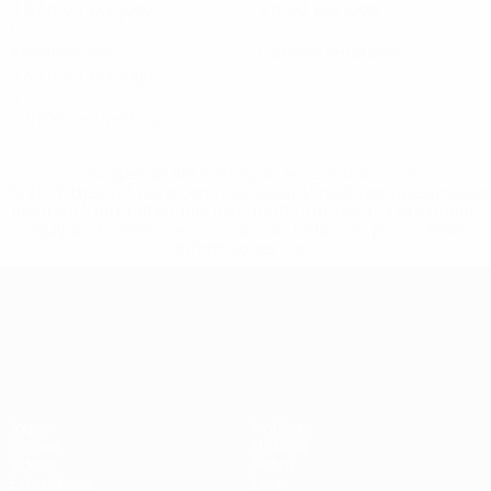
0,67 méd. por jogo
3 méd. por jogo
1
0
Assistências
Cartões amarelos
0,34 méd. por jogo
0
Cartões vermelhos
* Suspensa até indicação em contrário. <a
href='https://pt.uefa.com/insideuefa/mediaservices/medi
148df3b7106d-c8b619c60f97-1000--fifa-uefa-suspendem-
equipas-e-seleccoes-russas-de-todas-as-prov/'>Mais
informações</a>
Campeonato da Europa de Sub
Jogos
Notícias
Grupos
História
Vídeos
Sobre
Estatísticas
Loja