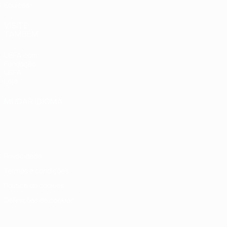
Equipas
VISITE
TAMBÉM
UEFA.com
Fundação
UEFA
Loja
MUDAR IDIOMA
Português
English
Français
Deutsch
Русский
Español
Italiano
Português
Privacidade
Termos e condições
Política de cookies
Definições de cookies