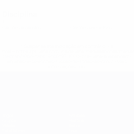
Disciplina
1
0
Cartões amarelos
Cartões vermelhos
* Suspensa até indicação em contrário. <a
href='https://pt.uefa.com/insideuefa/mediaservices/medi
148df3b7106d-c8b619c60f97-1000--fifa-uefa-suspendem-
equipas-e-seleccoes-russas-de-todas-as-prov/'>Mais
informações</a>
Campeonato da Europa de Sub
Jogos
Notícias
Grupos
História
Vídeos
Sobre
Estatísticas
Loja