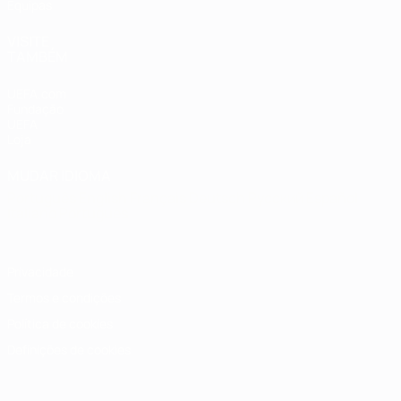
Equipas
VISITE
TAMBÉM
UEFA.com
Fundação
UEFA
Loja
MUDAR IDIOMA
Português
English
Français
Deutsch
Русский
Español
Italiano
Português
Privacidade
Termos e condições
Política de cookies
Definições de cookies