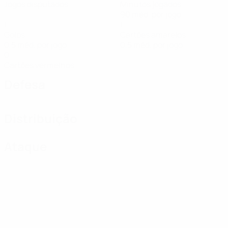
Jogos disputados
Minutos jogados
90 méd. por jogo
1
1
Golos
Cartões amarelos
0,5 méd. por jogo
0,5 méd. por jogo
0
Cartões vermelhos
Defesa
Distribuição
Ataque