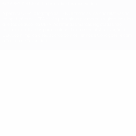
© 1998-2026 UEFA. Todos os direitos reservados
A palavra UEFA, o logótipo da UEFA e todas as marcas relativas às
competições da UEFA estão protegidas por marcas registadas e/ou
direitos de autor da UEFA. As referidas marcas registadas não
podem ser utilizadas para qualquer fim comercial. A utilização do
UEFA.com implica o seu acordo com os Termos e Condições, e com
a Política de Privacidade.