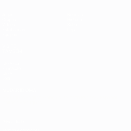
Jogos
Notícias
Grupos
História
Vídeos
Sobre
Estatísticas
Loja
Equipas
VISITE
TAMBÉM
UEFA.com
Fundação
UEFA
Loja
MUDAR IDIOMA
Português
English
Français
Deutsch
Русский
Español
Italiano
Português
Privacidade
Termos e condições