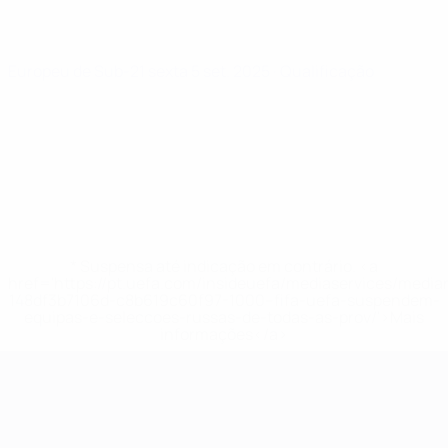
Europeu de Sub-21
sexta 5 set. 2025
· Qualificação
* Suspensa até indicação em contrário. <a
href='https://pt.uefa.com/insideuefa/mediaservices/medi
148df3b7106d-c8b619c60f97-1000--fifa-uefa-suspendem-
equipas-e-seleccoes-russas-de-todas-as-prov/'>Mais
informações</a>
Campeonato da Europa de Sub