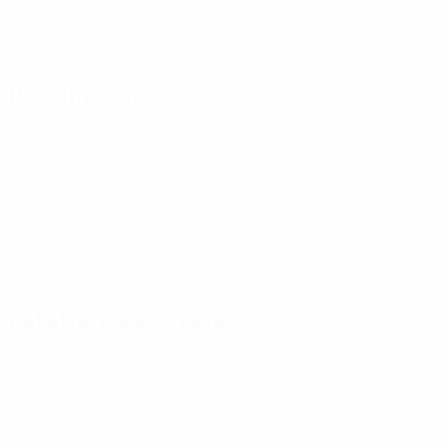
DATA DE NASCIMENTO
23/4/2006 (20)
Próximo jogo
Todos os jogos
Europeu de Sub-21
sexta 25 set. 2026
· Qualificação
Estatísticas-chave
Ver todas as estatísticas
4
296
Jogos disputados
Minutos jogados
74 méd. por jogo
0
0
Golos
Cartões amarelos