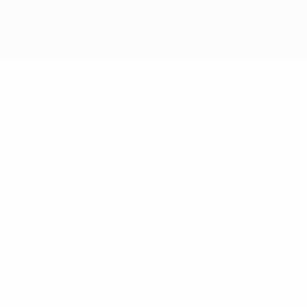
direitos de autor da UEFA. As referidas marcas registadas não
podem ser utilizadas para qualquer fim comercial. A utilização do
UEFA.com implica o seu acordo com os Termos e Condições, e com
a Política de Privacidade.