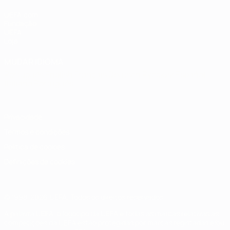
UEFA.com
Fundação
UEFA
Loja
MUDAR IDIOMA
Português
English
Français
Deutsch
Русский
Español
Italiano
Português
Privacidade
Termos e condições
Política de cookies
Definições de cookies
© 1998-2026 UEFA. Todos os direitos reservados
A palavra UEFA, o logótipo da UEFA e todas as marcas relativas às
competições da UEFA estão protegidas por marcas registadas e/ou