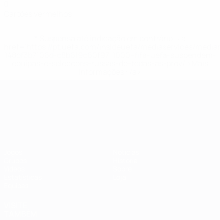
0
Cartões vermelhos
* Suspensa até indicação em contrário. <a
href='https://pt.uefa.com/insideuefa/mediaservices/medi
148df3b7106d-c8b619c60f97-1000--fifa-uefa-suspendem-
equipas-e-seleccoes-russas-de-todas-as-prov/'>Mais
informações</a>
Campeonato da Europa de Sub
Jogos
Notícias
Grupos
História
Vídeos
Sobre
Estatísticas
Loja
Equipas
VISITE
TAMBÉM