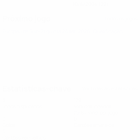
10/4/2004 (22)
Próximo jogo
Todos os jogos
Europeu de Sub-21
quinta 24 set. 2026
· Qualificação
Estatísticas-chave
Ver todas as estatísticas
3
179
Jogos disputados
Minutos jogados
29,84 méd. por jogo
0
0
Golos
Cartões amarelos
0
Cartões vermelhos