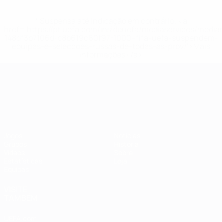
* Suspensa até indicação em contrário. <a
href='https://pt.uefa.com/insideuefa/mediaservices/medi
148df3b7106d-c8b619c60f97-1000--fifa-uefa-suspendem-
equipas-e-seleccoes-russas-de-todas-as-prov/'>Mais
informações</a>
Campeonato da Europa de Sub
Jogos
Notícias
Grupos
História
Vídeos
Sobre
Estatísticas
Loja
Equipas
VISITE
TAMBÉM
UEFA.com