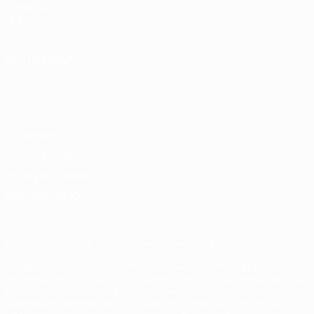
Fundação
UEFA
Loja
MUDAR IDIOMA
Português
English
Français
Deutsch
Русский
Español
Italiano
Português
Privacidade
Termos e condições
Política de cookies
Definições de cookies
© 1998-2026 UEFA. Todos os direitos reservados
A palavra UEFA, o logótipo da UEFA e todas as marcas relativas às
competições da UEFA estão protegidas por marcas registadas e/ou
direitos de autor da UEFA. As referidas marcas registadas não
podem ser utilizadas para qualquer fim comercial. A utilização do