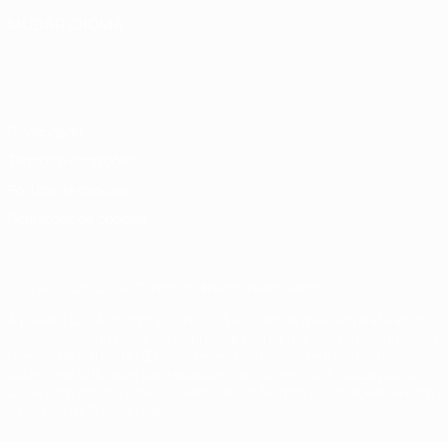
MUDAR IDIOMA
Português
English
Français
Deutsch
Русский
Español
Italiano
Português
Privacidade
Termos e condições
Política de cookies
Definições de cookies
© 1998-2026 UEFA. Todos os direitos reservados
A palavra UEFA, o logótipo da UEFA e todas as marcas relativas às
competições da UEFA estão protegidas por marcas registadas e/ou
direitos de autor da UEFA. As referidas marcas registadas não
podem ser utilizadas para qualquer fim comercial. A utilização do
UEFA.com implica o seu acordo com os Termos e Condições, e com
a Política de Privacidade.