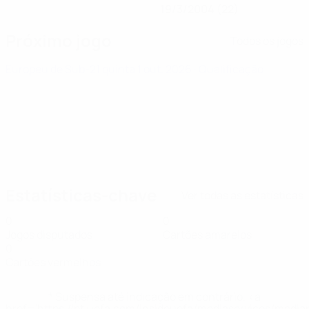
19/3/2004 (22)
Próximo jogo
Todos os jogos
Europeu de Sub-21
quinta 1 out. 2026
· Qualificação
Estatísticas-chave
Ver todas as estatísticas
0
0
Jogos disputados
Cartões amarelos
0
Cartões vermelhos
* Suspensa até indicação em contrário. <a
href='https://pt.uefa.com/insideuefa/mediaservices/medi