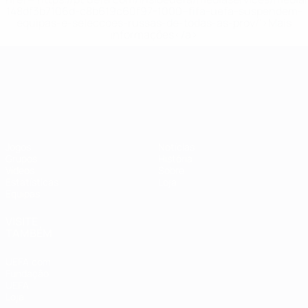
148df3b7106d-c8b619c60f97-1000--fifa-uefa-suspendem-
equipas-e-seleccoes-russas-de-todas-as-prov/'>Mais
informações</a>
Campeonato da Europa de Sub
Jogos
Notícias
Grupos
História
Vídeos
Sobre
Estatísticas
Loja
Equipas
VISITE
TAMBÉM
UEFA.com
Fundação
UEFA
Loja