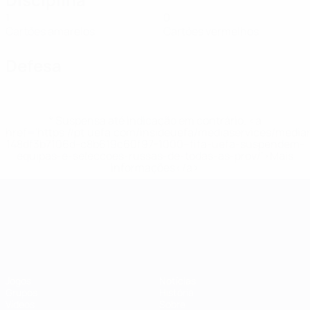
1
0
Cartões amarelos
Cartões vermelhos
Defesa
* Suspensa até indicação em contrário. <a
href='https://pt.uefa.com/insideuefa/mediaservices/medi
148df3b7106d-c8b619c60f97-1000--fifa-uefa-suspendem-
equipas-e-seleccoes-russas-de-todas-as-prov/'>Mais
informações</a>
Campeonato da Europa de Sub
Jogos
Notícias
Grupos
História
Vídeos
Sobre