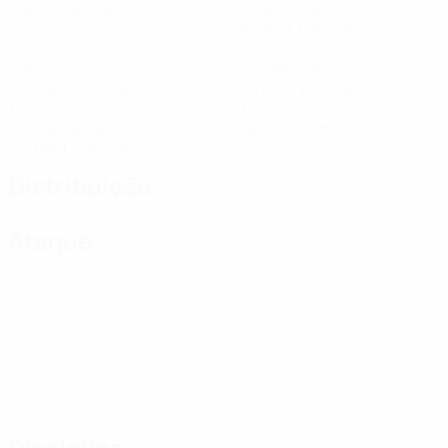
Jogos disputados
Minutos jogados
90 méd. por jogo
1
1
Golos
Assistências
0,2 méd. por jogo
0,2 méd. por jogo
1
0
Cartões amarelos
Cartões vermelhos
0,2 méd. por jogo
Distribuição
Ataque
Disciplina