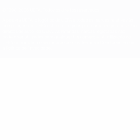
© 1998-2026 UEFA. Todos os direitos reservados
A palavra UEFA, o logótipo da UEFA e todas as marcas relativas às
competições da UEFA estão protegidas por marcas registadas e/ou
direitos de autor da UEFA. As referidas marcas registadas não
podem ser utilizadas para qualquer fim comercial. A utilização do
UEFA.com implica o seu acordo com os Termos e Condições, e com
a Política de Privacidade.