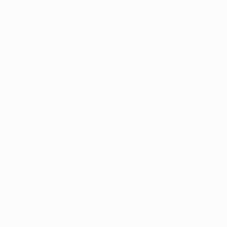
Estatísticas
Loja
Equipas
VISITE
TAMBÉM
UEFA.com
Fundação
UEFA
Loja
MUDAR IDIOMA
Português
English
Français
Deutsch
Русский
Español
Italiano
Português
Privacidade
Termos e condições
Política de cookies
Definições de cookies