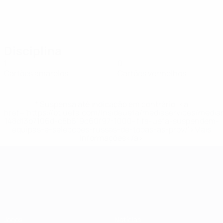
Disciplina
1
0
Cartões amarelos
Cartões vermelhos
* Suspensa até indicação em contrário. <a
href='https://pt.uefa.com/insideuefa/mediaservices/medi
148df3b7106d-c8b619c60f97-1000--fifa-uefa-suspendem-
equipas-e-seleccoes-russas-de-todas-as-prov/'>Mais
informações</a>
Campeonato da Europa de Sub
Jogos
Notícias