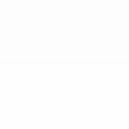
© 1998-2026 UEFA. Todos os direitos reservados
A palavra UEFA, o logótipo da UEFA e todas as marcas relativas às
competições da UEFA estão protegidas por marcas registadas e/ou
direitos de autor da UEFA. As referidas marcas registadas não
podem ser utilizadas para qualquer fim comercial. A utilização do
UEFA.com implica o seu acordo com os Termos e Condições, e com
a Política de Privacidade.