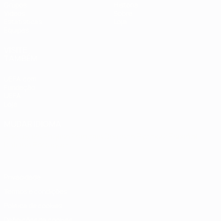
Grupos
História
Vídeos
Sobre
Estatísticas
Loja
Equipas
VISITE
TAMBÉM
UEFA.com
Fundação
UEFA
Loja
MUDAR IDIOMA
Português
English
Français
Deutsch
Русский
Español
Italiano
Português
Privacidade
Termos e condições
Política de cookies
Definições de cookies