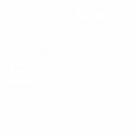
Jogos disputados
Minutos jogados
60 méd. por jogo
0
1
Golos
Cartões amarelos
0,17 méd. por jogo
0
Cartões vermelhos
Tipo de defesas
Defesa
Distribuição
Ataque