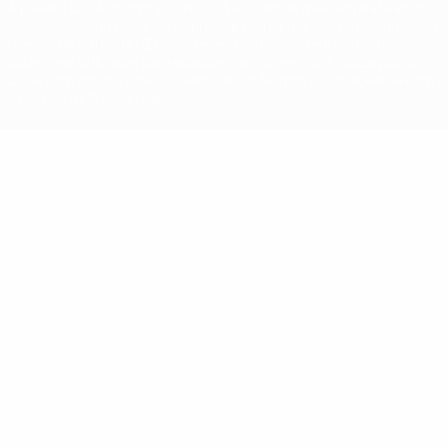
A palavra UEFA, o logótipo da UEFA e todas as marcas relativas às
competições da UEFA estão protegidas por marcas registadas e/ou
direitos de autor da UEFA. As referidas marcas registadas não
podem ser utilizadas para qualquer fim comercial. A utilização do
UEFA.com implica o seu acordo com os Termos e Condições, e com
a Política de Privacidade.