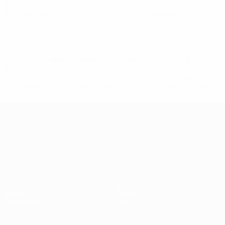
0
0
Assistências
Cartões amarelos
0
Cartões vermelhos
* Suspensa até indicação em contrário. <a
href='https://pt.uefa.com/insideuefa/mediaservices/medi
148df3b7106d-c8b619c60f97-1000--fifa-uefa-suspendem-
equipas-e-seleccoes-russas-de-todas-as-prov/'>Mais
informações</a>
Campeonato da Europa de Sub
Jogos
Notícias
Grupos
História
Vídeos
Sobre
Estatísticas
Loja
Equipas