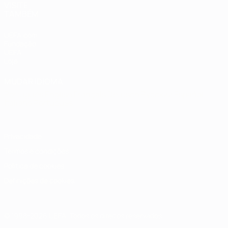
VISITE
TAMBÉM
UEFA.com
Fundação
UEFA
Loja
MUDAR IDIOMA
Português
English
Français
Deutsch
Русский
Español
Italiano
Português
Privacidade
Termos e condições
Política de cookies
Definições de cookies
© 1998-2026 UEFA. Todos os direitos reservados