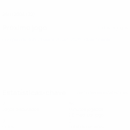
DATA DE NASCIMENTO
25/1/2004 (22)
Próximo jogo
Todos os jogos
Europeu de Sub-21
sexta 25 set. 2026
· Qualificação
Estatísticas-chave
Ver todas as estatísticas
2
38
Jogos disputados
Minutos jogados
7,6 méd. por jogo
0
0
Golos
Total de remates