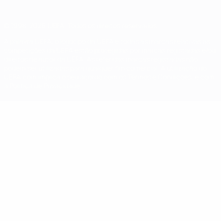
© 1998-2026 UEFA. Todos os direitos reservados
A palavra UEFA, o logótipo da UEFA e todas as marcas relativas às
competições da UEFA estão protegidas por marcas registadas e/ou
direitos de autor da UEFA. As referidas marcas registadas não
podem ser utilizadas para qualquer fim comercial. A utilização do
UEFA.com implica o seu acordo com os Termos e Condições, e com
a Política de Privacidade.