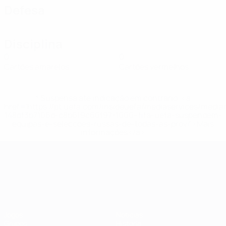
Defesa
Disciplina
0
0
Cartões amarelos
Cartões vermelhos
* Suspensa até indicação em contrário. <a
href='https://pt.uefa.com/insideuefa/mediaservices/medi
148df3b7106d-c8b619c60f97-1000--fifa-uefa-suspendem-
equipas-e-seleccoes-russas-de-todas-as-prov/'>Mais
informações</a>
Campeonato da Europa de Sub
Jogos
Notícias
Grupos
História