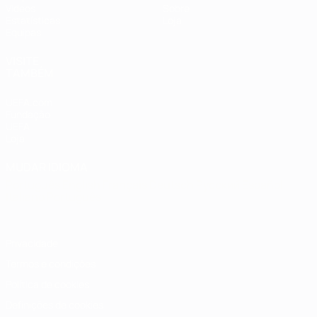
Vídeos
Sobre
Estatísticas
Loja
Equipas
VISITE
TAMBÉM
UEFA.com
Fundação
UEFA
Loja
MUDAR IDIOMA
Português
English
Français
Deutsch
Русский
Español
Italiano
Português
Privacidade
Termos e condições
Política de cookies
Definições de cookies