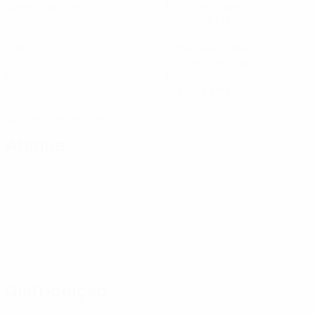
Jogos disputados
Minutos jogados
15,8 méd. por jogo
0
2
Golos
Total de remates
0,4 méd. por jogo
0
0
Assistências
Cartões amarelos
0
Cartões vermelhos
Ataque
Distribuição