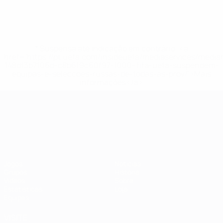
* Suspensa até indicação em contrário. <a
href='https://pt.uefa.com/insideuefa/mediaservices/medi
148df3b7106d-c8b619c60f97-1000--fifa-uefa-suspendem-
equipas-e-seleccoes-russas-de-todas-as-prov/'>Mais
informações</a>
Campeonato da Europa de Sub
Jogos
Notícias
Grupos
História
Vídeos
Sobre
Estatísticas
Loja
Equipas
VISITE