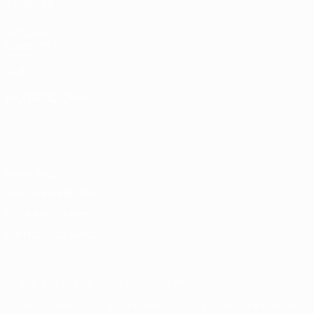
TAMBÉM
UEFA.com
Fundação
UEFA
Loja
MUDAR IDIOMA
Português
English
Français
Deutsch
Русский
Español
Italiano
Português
Privacidade
Termos e condições
Política de cookies
Definições de cookies
© 1998-2026 UEFA. Todos os direitos reservados
A palavra UEFA, o logótipo da UEFA e todas as marcas relativas às