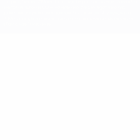
competições da UEFA estão protegidas por marcas registadas e/ou
direitos de autor da UEFA. As referidas marcas registadas não
podem ser utilizadas para qualquer fim comercial. A utilização do
UEFA.com implica o seu acordo com os Termos e Condições, e com
a Política de Privacidade.