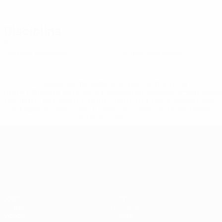
Disciplina
0
0
Cartões amarelos
Cartões vermelhos
* Suspensa até indicação em contrário. <a
href='https://pt.uefa.com/insideuefa/mediaservices/medi
148df3b7106d-c8b619c60f97-1000--fifa-uefa-suspendem-
equipas-e-seleccoes-russas-de-todas-as-prov/'>Mais
informações</a>
Campeonato da Europa de Sub
Jogos
Notícias
Grupos
História
Vídeos
Sobre