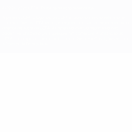
© 1998-2026 UEFA. Todos os direitos reservados
A palavra UEFA, o logótipo da UEFA e todas as marcas relativas às
competições da UEFA estão protegidas por marcas registadas e/ou
direitos de autor da UEFA. As referidas marcas registadas não
podem ser utilizadas para qualquer fim comercial. A utilização do
UEFA.com implica o seu acordo com os Termos e Condições, e com
a Política de Privacidade.