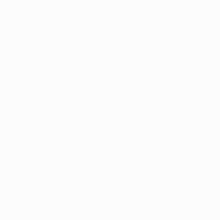
Estatísticas
Loja
Equipas
VISITE
TAMBÉM
UEFA.com
Fundação
UEFA
Loja
MUDAR IDIOMA
Português
English
Français
Deutsch
Русский
Español
Italiano
Português
Privacidade
Termos e condições
Política de cookies
Definições de cookies