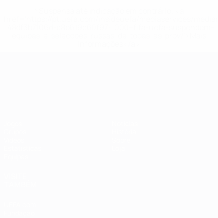
* Suspensa até indicação em contrário. <a
href='https://pt.uefa.com/insideuefa/mediaservices/medi
148df3b7106d-c8b619c60f97-1000--fifa-uefa-suspendem-
equipas-e-seleccoes-russas-de-todas-as-prov/'>Mais
informações</a>
Campeonato da Europa de Sub
Jogos
Notícias
Grupos
História
Vídeos
Sobre
Estatísticas
Loja
Equipas
VISITE
TAMBÉM
UEFA.com
Fundação