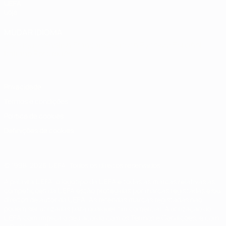
UEFA
Loja
MUDAR IDIOMA
Português
English
Français
Deutsch
Русский
Español
Italiano
Português
Privacidade
Termos e condições
Política de cookies
Definições de cookies
© 1998-2026 UEFA. Todos os direitos reservados
A palavra UEFA, o logótipo da UEFA e todas as marcas relativas às
competições da UEFA estão protegidas por marcas registadas e/ou
direitos de autor da UEFA. As referidas marcas registadas não
podem ser utilizadas para qualquer fim comercial. A utilização do
UEFA.com implica o seu acordo com os Termos e Condições, e com