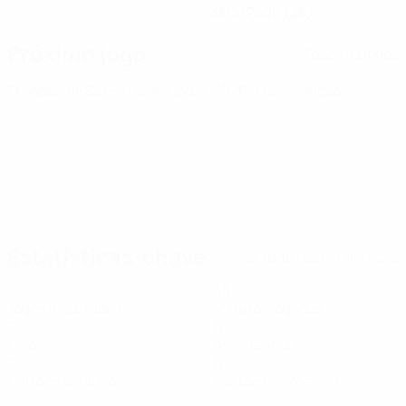
31/5/2006 (20)
Próximo jogo
Todos os jogos
Europeu de Sub-21
sexta 2 out. 2026
· Qualificação
Estatísticas-chave
Ver todas as estatísticas
1
45
Jogos disputados
Minutos jogados
0
0
Golos
Assistências
0
0
Cartões amarelos
Cartões vermelhos