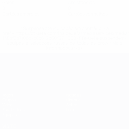
Golos
Assistências
0
0
Cartões amarelos
Cartões vermelhos
* Suspensa até indicação em contrário. <a
href='https://pt.uefa.com/insideuefa/mediaservices/medi
148df3b7106d-c8b619c60f97-1000--fifa-uefa-suspendem-
equipas-e-seleccoes-russas-de-todas-as-prov/'>Mais
informações</a>
Campeonato da Europa de Sub
Jogos
Notícias
Grupos
História
Vídeos
Sobre
Estatísticas
Loja
Equipas
VISITE