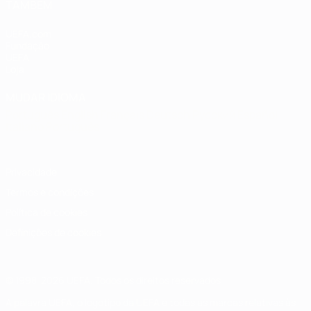
TAMBÉM
UEFA.com
Fundação
UEFA
Loja
MUDAR IDIOMA
Português
English
Français
Deutsch
Русский
Español
Italiano
Português
Privacidade
Termos e condições
Política de cookies
Definições de cookies
© 1998-2026 UEFA. Todos os direitos reservados
A palavra UEFA, o logótipo da UEFA e todas as marcas relativas às