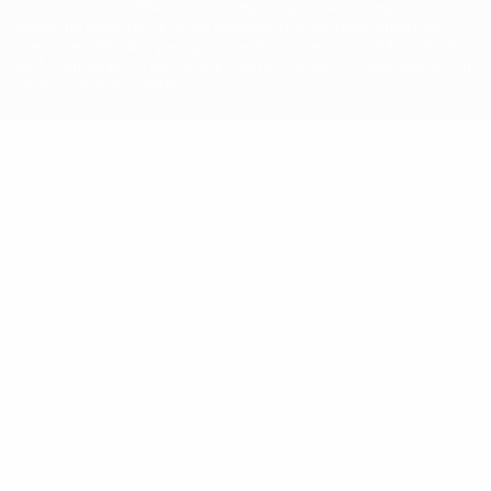
competições da UEFA estão protegidas por marcas registadas e/ou
direitos de autor da UEFA. As referidas marcas registadas não
podem ser utilizadas para qualquer fim comercial. A utilização do
UEFA.com implica o seu acordo com os Termos e Condições, e com
a Política de Privacidade.