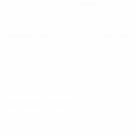
11
Moldávia
NÚMERO NA SELECÇÃO
PAÍS
DATA DE NASCIMENTO
04/10/2007 (18)
Próximo jogo
Todos os jogos
Europeu de Sub-21
sexta 2 out. 2026
· Qualificação
Estatísticas-chave
Ver todas as estatísticas
2
20
Jogos disputados
Minutos jogados
10 méd. por jogo
0
0