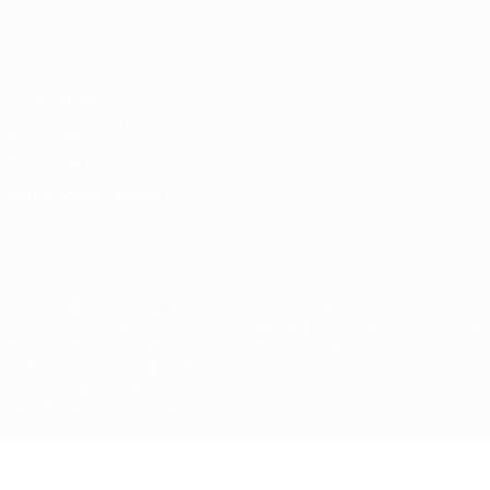
Português
English
Français
Deutsch
Русский
Español
Italiano
Português
Privacidade
Termos e condições
Política de cookies
Definições de cookies
© 1998-2026 UEFA. Todos os direitos reservados
A palavra UEFA, o logótipo da UEFA e todas as marcas relativas às
competições da UEFA estão protegidas por marcas registadas e/ou
direitos de autor da UEFA. As referidas marcas registadas não
podem ser utilizadas para qualquer fim comercial. A utilização do
UEFA.com implica o seu acordo com os Termos e Condições, e com
a Política de Privacidade.