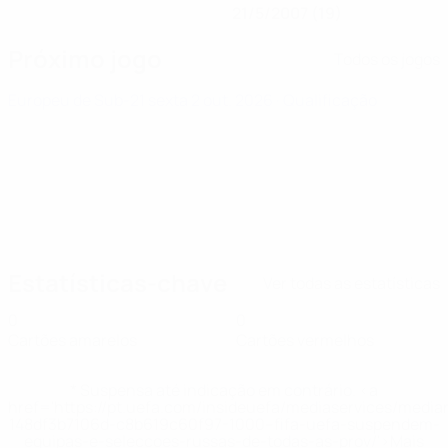
21/5/2007 (19)
Próximo jogo
Todos os jogos
Europeu de Sub-21
sexta 2 out. 2026
· Qualificação
Estatísticas-chave
Ver todas as estatísticas
0
0
Cartões amarelos
Cartões vermelhos
* Suspensa até indicação em contrário. <a
href='https://pt.uefa.com/insideuefa/mediaservices/medi
148df3b7106d-c8b619c60f97-1000--fifa-uefa-suspendem-
equipas-e-seleccoes-russas-de-todas-as-prov/'>Mais