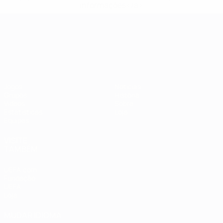
informações</a>
Campeonato da Europa de Sub
Jogos
Notícias
Grupos
História
Vídeos
Sobre
Estatísticas
Loja
Equipas
VISITE
TAMBÉM
UEFA.com
Fundação
UEFA
Loja
MUDAR IDIOMA