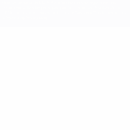
direitos de autor da UEFA. As referidas marcas registadas não
podem ser utilizadas para qualquer fim comercial. A utilização do
UEFA.com implica o seu acordo com os Termos e Condições, e com
a Política de Privacidade.