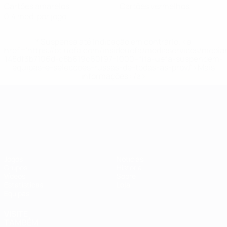
Cartões amarelos
Cartões vermelhos
0,4 méd. por jogo
* Suspensa até indicação em contrário. <a
href='https://pt.uefa.com/insideuefa/mediaservices/medi
148df3b7106d-c8b619c60f97-1000--fifa-uefa-suspendem-
equipas-e-seleccoes-russas-de-todas-as-prov/'>Mais
informações</a>
Campeonato da Europa de Sub
Jogos
Notícias
Grupos
História
Vídeos
Sobre
Estatísticas
Loja
Equipas
VISITE
TAMBÉM