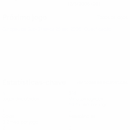
12/3/2006 (20)
Próximo jogo
Todos os jogos
Europeu de Sub-21
sexta 25 set. 2026
· Qualificação
Estatísticas-chave
Ver todas as estatísticas
4
348
Jogos disputados
Minutos jogados
69,6 méd. por jogo
1
0
Golos
Assistências
0,2 méd. por jogo
2
0