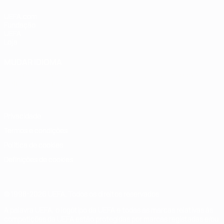
UEFA.com
Fundação
UEFA
Loja
MUDAR IDIOMA
Português
English
Français
Deutsch
Русский
Español
Italiano
Português
Privacidade
Termos e condições
Política de cookies
Definições de cookies
© 1998-2026 UEFA. Todos os direitos reservados
A palavra UEFA, o logótipo da UEFA e todas as marcas relativas às
competições da UEFA estão protegidas por marcas registadas e/ou