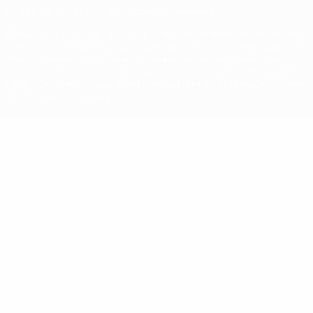
© 1998-2026 UEFA. Todos os direitos reservados
A palavra UEFA, o logótipo da UEFA e todas as marcas relativas às
competições da UEFA estão protegidas por marcas registadas e/ou
direitos de autor da UEFA. As referidas marcas registadas não
podem ser utilizadas para qualquer fim comercial. A utilização do
UEFA.com implica o seu acordo com os Termos e Condições, e com
a Política de Privacidade.