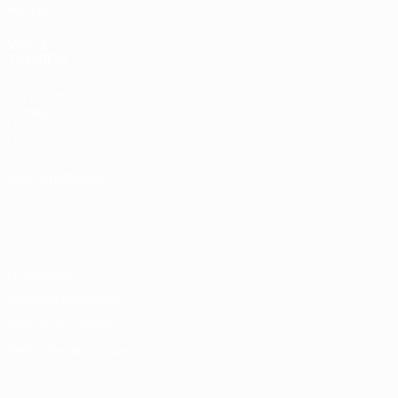
Equipas
VISITE
TAMBÉM
UEFA.com
Fundação
UEFA
Loja
MUDAR IDIOMA
Português
English
Français
Deutsch
Русский
Español
Italiano
Português
Privacidade
Termos e condições
Política de cookies
Definições de cookies