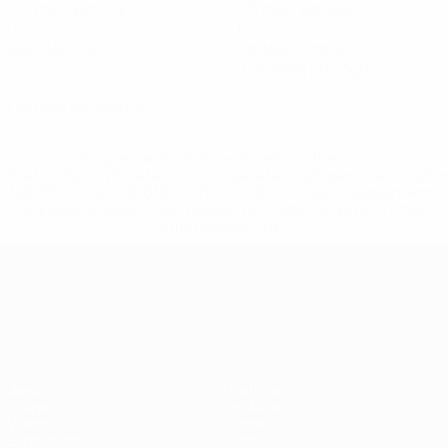
0,5 méd. por jogo
2,5 méd. por jogo
0
1
Assistências
Cartões amarelos
0,25 méd. por jogo
0
Cartões vermelhos
* Suspensa até indicação em contrário. <a
href='https://pt.uefa.com/insideuefa/mediaservices/medi
148df3b7106d-c8b619c60f97-1000--fifa-uefa-suspendem-
equipas-e-seleccoes-russas-de-todas-as-prov/'>Mais
informações</a>
Campeonato da Europa de Sub
Jogos
Notícias
Grupos
História
Vídeos
Sobre
Estatísticas
Loja