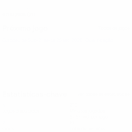
DATA DE NASCIMENTO
07/6/2005 (21)
Próximo jogo
Todos os jogos
Europeu de Sub-21
sexta 25 set. 2026
· Qualificação
Estatísticas-chave
Ver todas as estatísticas
4
270
Jogos disputados
Minutos jogados
67,5 méd. por jogo
2
10
Golos
Total de remates