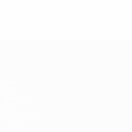
* Suspensa até indicação em contrário. <a href='ht
suspendem-
Campeonato da Europa de Sub
Jogos
Grupos
Vídeos
Estatísticas
Equipas
VISITE TAMBÉM
UEFA.com