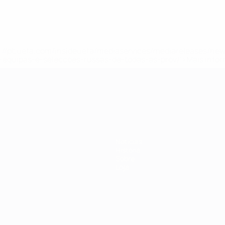
tps://pt.uefa.com/insideuefa/mediaservices/mediareleases/n
equipas-e-seleccoes-russas-de-todas-as-prov/'>Mais info
-21 da UEFA
Notícias
História
Sobre
Loja