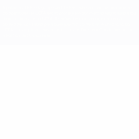
A palavra UEFA, o logótipo da UEFA e todas as marcas relativas às
competições da UEFA estão protegidas por marcas registadas e/ou
direitos de autor da UEFA. As referidas marcas registadas não
podem ser utilizadas para qualquer fim comercial. A utilização do
UEFA.com implica o seu acordo com os Termos e Condições, e com
a Política de Privacidade.