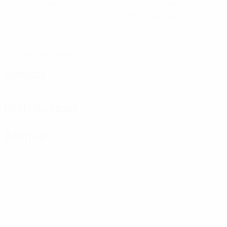
Jogos disputados
Minutos jogados
90 méd. por jogo
0
0
Golos
Cartões amarelos
0
Cartões vermelhos
Defesa
Distribuição
Ataque