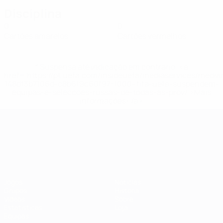
Disciplina
0
0
Cartões amarelos
Cartões vermelhos
* Suspensa até indicação em contrário. <a
href='https://pt.uefa.com/insideuefa/mediaservices/medi
148df3b7106d-c8b619c60f97-1000--fifa-uefa-suspendem-
equipas-e-seleccoes-russas-de-todas-as-prov/'>Mais
informações</a>
Campeonato da Europa de Sub
Jogos
Notícias
Grupos
História
Vídeos
Sobre
Estatísticas
Loja
Equipas