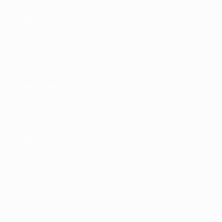
VISITE
TAMBÉM
UEFA.com
Fundação
UEFA
Loja
MUDAR IDIOMA
Português
English
Français
Deutsch
Русский
Español
Italiano
Português
Privacidade
Termos e condições
Política de cookies
Definições de cookies
© 1998-2026 UEFA. Todos os direitos reservados