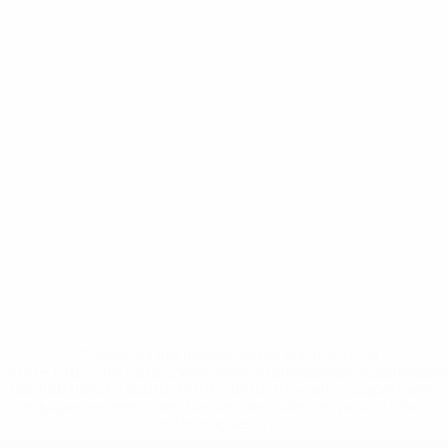
* Suspensa até indicação em contrário. <a
href='https://pt.uefa.com/insideuefa/mediaservices/medi
148df3b7106d-c8b619c60f97-1000--fifa-uefa-suspendem-
equipas-e-seleccoes-russas-de-todas-as-prov/'>Mais
informações</a>