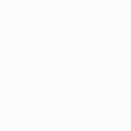
Campeonato da Europa de Sub
Jogos
Notícias
Grupos
História
Vídeos
Sobre
Estatísticas
Loja
Equipas
VISITE
TAMBÉM
UEFA.com
Fundação
UEFA
Loja
MUDAR IDIOMA
Português
English
Français
Deutsch
Русский
Español
Italiano
Português