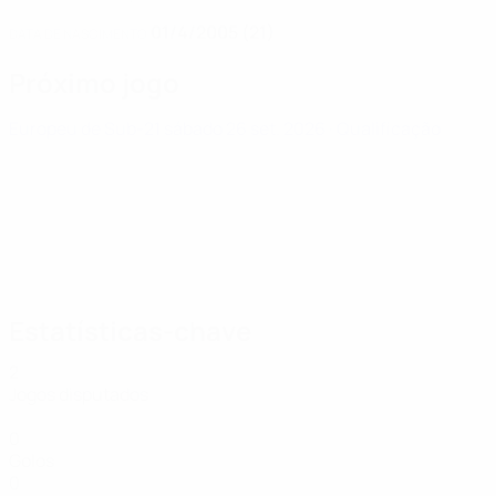
01/4/2005 (21)
DATA DE NASCIMENTO
Próximo jogo
Europeu de Sub-21
sábado 26 set. 2026
· Qualificação
Estatísticas-chave
2
Jogos disputados
0
Golos
0