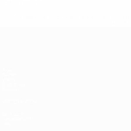
Cartões vermelhos
* Suspensa até indicação em contrário. <a href='ht
suspendem-
Campeonato da Europa de Sub
Jogos
Grupos
Vídeos
Estatísticas
Equipas
VISITE TAMBÉM
UEFA.com
Fundação UEFA
Loja