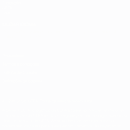
Fundação
UEFA
Loja
MUDAR IDIOMA
Português
English
Français
Deutsch
Русский
Español
Italiano
Português
Privacidade
Termos e condições
Política de cookies
Definições de cookies
© 1998-2026 UEFA. Todos os direitos reservados
A palavra UEFA, o logótipo da UEFA e todas as marcas relativas às
competições da UEFA estão protegidas por marcas registadas e/ou
direitos de autor da UEFA. As referidas marcas registadas não
podem ser utilizadas para qualquer fim comercial. A utilização do