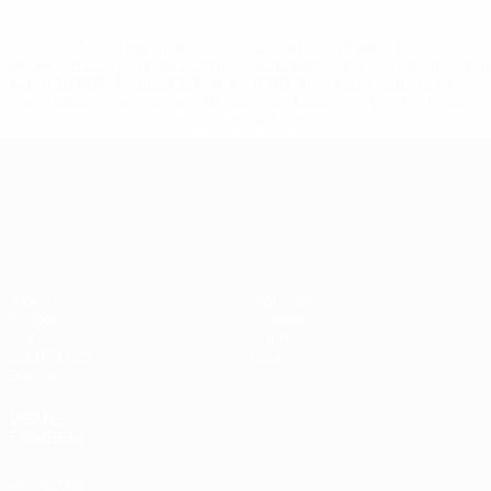
* Suspensa até indicação em contrário. <a
href='https://pt.uefa.com/insideuefa/mediaservices/medi
148df3b7106d-c8b619c60f97-1000--fifa-uefa-suspendem-
equipas-e-seleccoes-russas-de-todas-as-prov/'>Mais
informações</a>
Campeonato da Europa de Sub
Jogos
Notícias
Grupos
História
Vídeos
Sobre
Estatísticas
Loja
Equipas
VISITE
TAMBÉM
UEFA.com