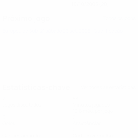
16/10/2005 (20)
Próximo jogo
Todos os jogos
Europeu de Sub-21
sábado 26 set. 2026
· Qualificação
Estatísticas-chave
Ver todas as estatísticas
2
53
Jogos disputados
Minutos jogados
10,6 méd. por jogo
0
0
Golos
Assistências
0
0
Cartões amarelos
Cartões vermelhos