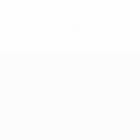
0
Cartões vermelhos
* Suspensa até indicação em contrário. <a
href='https://pt.uefa.com/insideuefa/mediaservices/medi
148df3b7106d-c8b619c60f97-1000--fifa-uefa-suspendem-
equipas-e-seleccoes-russas-de-todas-as-prov/'>Mais
informações</a>
Campeonato da Europa de Sub
Jogos
Notícias
Grupos
História
Vídeos
Sobre
Estatísticas
Loja
Equipas
VISITE
TAMBÉM