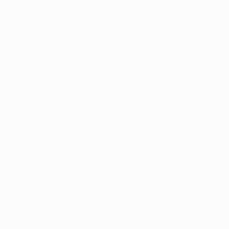
UEFA.com
Fundação
UEFA
Loja
MUDAR IDIOMA
Português
English
Français
Deutsch
Русский
Español
Italiano
Português
Privacidade
Termos e condições
Política de cookies
Definições de cookies
© 1998-2026 UEFA. Todos os direitos reservados
A palavra UEFA, o logótipo da UEFA e todas as marcas relativas às
competições da UEFA estão protegidas por marcas registadas e/ou