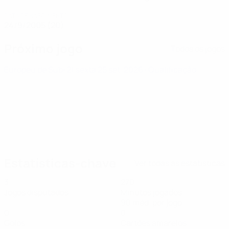
DATA DE NASCIMENTO
24/9/2005 (20)
Próximo jogo
Todos os jogos
Europeu de Sub-21
sexta 25 set. 2026
· Qualificação
Estatísticas-chave
Ver todas as estatísticas
3
270
Jogos disputados
Minutos jogados
90 méd. por jogo
0
0
Golos
Cartões amarelos