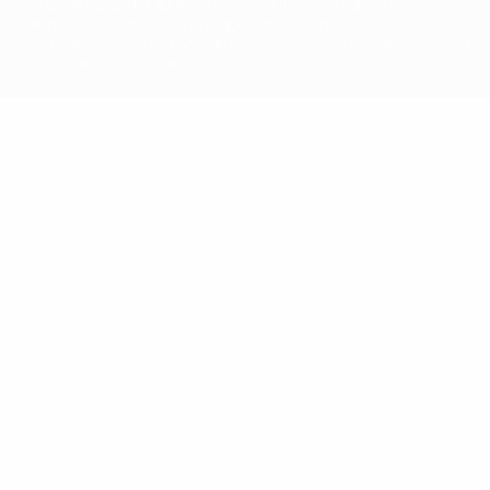
direitos de autor da UEFA. As referidas marcas registadas não
podem ser utilizadas para qualquer fim comercial. A utilização do
UEFA.com implica o seu acordo com os Termos e Condições, e com
a Política de Privacidade.