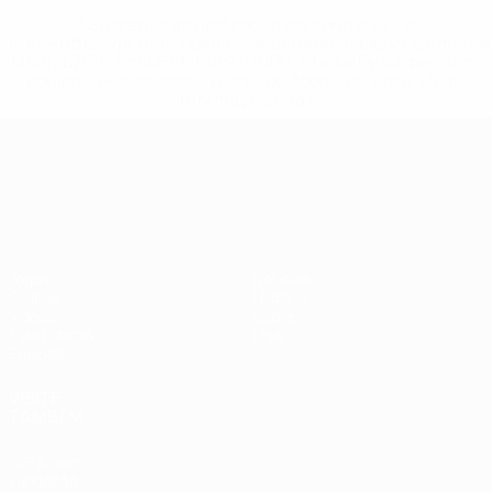
* Suspensa até indicação em contrário. <a
href='https://pt.uefa.com/insideuefa/mediaservices/medi
148df3b7106d-c8b619c60f97-1000--fifa-uefa-suspendem-
equipas-e-seleccoes-russas-de-todas-as-prov/'>Mais
informações</a>
Campeonato da Europa de Sub
Jogos
Notícias
Grupos
História
Vídeos
Sobre
Estatísticas
Loja
Equipas
VISITE
TAMBÉM
UEFA.com
Fundação