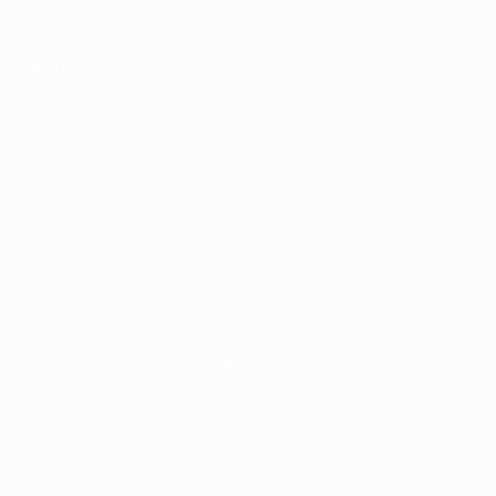
UEFA
Loja
MUDAR IDIOMA
Português
English
Français
Deutsch
Русский
Español
Italiano
Português
Privacidade
Termos e condições
Política de cookies
Definições de cookies
© 1998-2026 UEFA. Todos os direitos reservados
A palavra UEFA, o logótipo da UEFA e todas as marcas relativas às
competições da UEFA estão protegidas por marcas registadas e/ou
direitos de autor da UEFA. As referidas marcas registadas não
podem ser utilizadas para qualquer fim comercial. A utilização do
UEFA.com implica o seu acordo com os Termos e Condições, e com