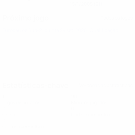
15/1/2005 (21)
Próximo jogo
Todos os jogos
Europeu de Sub-21
quinta 24 set. 2026
· Qualificação
Estatísticas-chave
Ver todas as estatísticas
1
90
Jogos disputados
Minutos jogados
0
0
Golos
Cartões amarelos
0
Cartões vermelhos