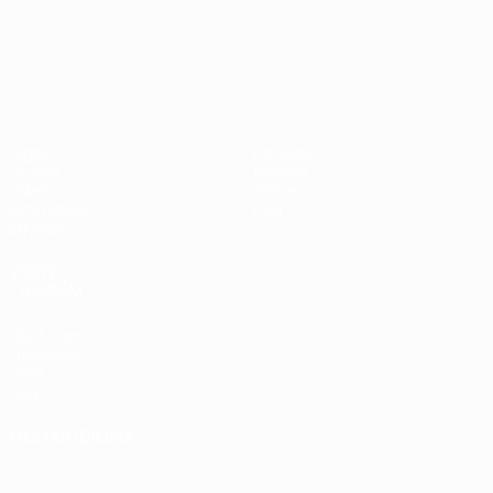
Campeonato da Europa de Sub
Jogos
Notícias
Grupos
História
Vídeos
Sobre
Estatísticas
Loja
Equipas
VISITE
TAMBÉM
UEFA.com
Fundação
UEFA
Loja
MUDAR IDIOMA
Português
English
Français
Deutsch
Русский
Español
Italiano
Português