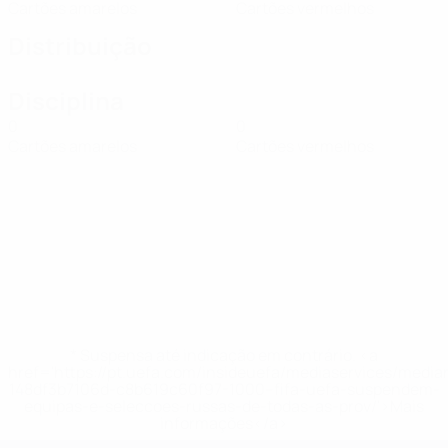
Cartões amarelos
Cartões vermelhos
Distribuição
Disciplina
0
0
Cartões amarelos
Cartões vermelhos
* Suspensa até indicação em contrário. <a
href='https://pt.uefa.com/insideuefa/mediaservices/medi
148df3b7106d-c8b619c60f97-1000--fifa-uefa-suspendem-
equipas-e-seleccoes-russas-de-todas-as-prov/'>Mais
informações</a>