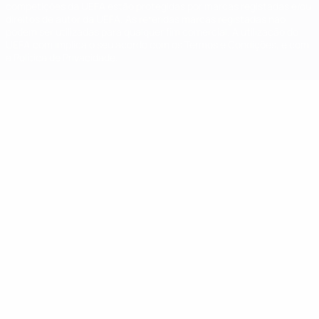
competições da UEFA estão protegidas por marcas registadas e/ou
direitos de autor da UEFA. As referidas marcas registadas não
podem ser utilizadas para qualquer fim comercial. A utilização do
UEFA.com implica o seu acordo com os Termos e Condições, e com
a Política de Privacidade.