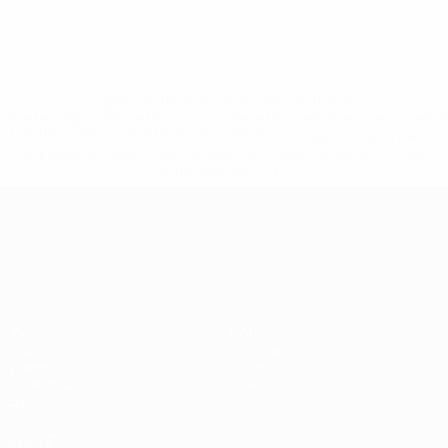
* Suspensa até indicação em contrário. <a
href='https://pt.uefa.com/insideuefa/mediaservices/medi
148df3b7106d-c8b619c60f97-1000--fifa-uefa-suspendem-
equipas-e-seleccoes-russas-de-todas-as-prov/'>Mais
informações</a>
Campeonato da Europa de Sub
Jogos
Notícias
Grupos
História
Vídeos
Sobre
Estatísticas
Loja
Equipas
VISITE