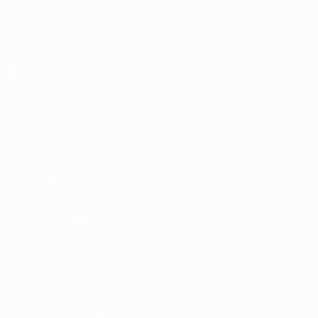
TAMBÉM
UEFA.com
Fundação
UEFA
Loja
MUDAR IDIOMA
Português
English
Français
Deutsch
Русский
Español
Italiano
Português
Privacidade
Termos e condições
Política de cookies
Definições de cookies
© 1998-2026 UEFA. Todos os direitos reservados
A palavra UEFA, o logótipo da UEFA e todas as marcas relativas às