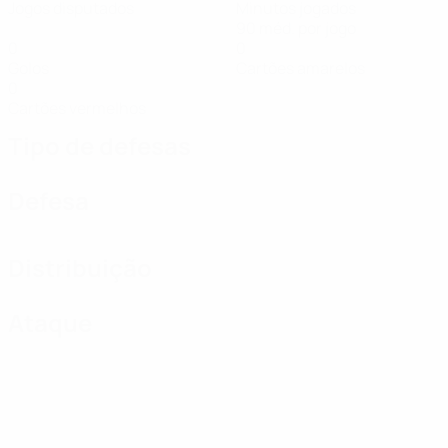
Jogos disputados
Minutos jogados
90 méd. por jogo
0
0
Golos
Cartões amarelos
0
Cartões vermelhos
Tipo de defesas
Defesa
Distribuição
Ataque