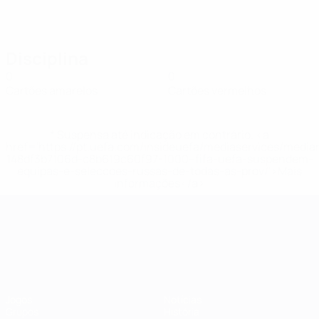
Disciplina
0
0
Cartões amarelos
Cartões vermelhos
* Suspensa até indicação em contrário. <a
href='https://pt.uefa.com/insideuefa/mediaservices/medi
148df3b7106d-c8b619c60f97-1000--fifa-uefa-suspendem-
equipas-e-seleccoes-russas-de-todas-as-prov/'>Mais
informações</a>
Campeonato da Europa de Sub
Jogos
Notícias
Grupos
História