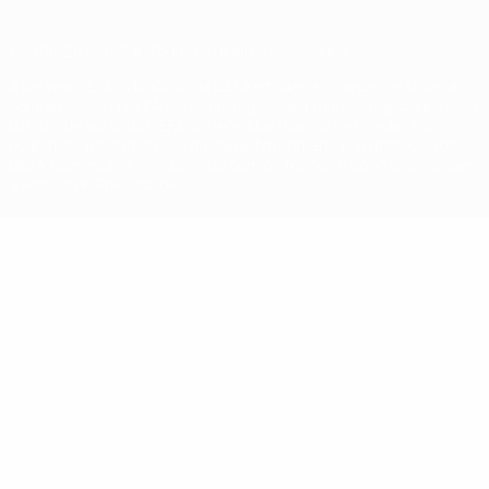
© 1998-2026 UEFA. Todos os direitos reservados
A palavra UEFA, o logótipo da UEFA e todas as marcas relativas às
competições da UEFA estão protegidas por marcas registadas e/ou
direitos de autor da UEFA. As referidas marcas registadas não
podem ser utilizadas para qualquer fim comercial. A utilização do
UEFA.com implica o seu acordo com os Termos e Condições, e com
a Política de Privacidade.