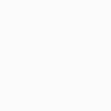
Vídeos
Sobre
Estatísticas
Loja
Equipas
VISITE
TAMBÉM
UEFA.com
Fundação
UEFA
Loja
MUDAR IDIOMA
Português
English
Français
Deutsch
Русский
Español
Italiano
Português
Privacidade
Termos e condições
Política de cookies
Definições de cookies