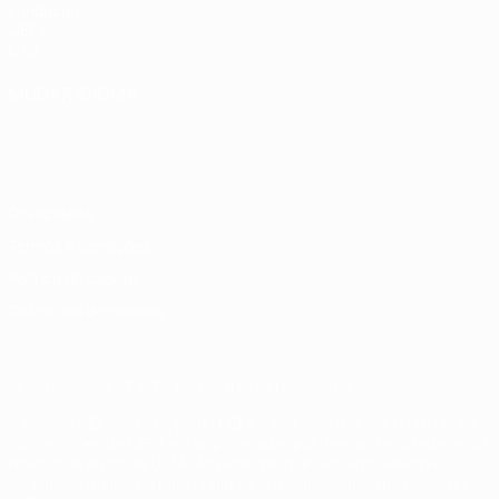
Fundação
UEFA
Loja
MUDAR IDIOMA
Português
English
Français
Deutsch
Русский
Español
Italiano
Português
Privacidade
Termos e condições
Política de cookies
Definições de cookies
© 1998-2026 UEFA. Todos os direitos reservados
A palavra UEFA, o logótipo da UEFA e todas as marcas relativas às
competições da UEFA estão protegidas por marcas registadas e/ou
direitos de autor da UEFA. As referidas marcas registadas não
podem ser utilizadas para qualquer fim comercial. A utilização do