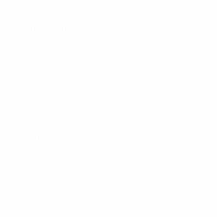
12/1/2004 (22)
Próximo jogo
Todos os jogos
Europeu de Sub-21
sábado 26 set. 2026
· Qualificação
Estatísticas-chave
Ver todas as estatísticas
7
552
Jogos disputados
Minutos jogados
78,86 méd. por jogo
0
0
Golos
Assistências
0
0
Cartões amarelos
Cartões vermelhos