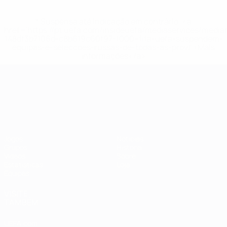
* Suspensa até indicação em contrário. <a
href='https://pt.uefa.com/insideuefa/mediaservices/medi
148df3b7106d-c8b619c60f97-1000--fifa-uefa-suspendem-
equipas-e-seleccoes-russas-de-todas-as-prov/'>Mais
informações</a>
Campeonato da Europa de Sub
Jogos
Notícias
Grupos
História
Vídeos
Sobre
Estatísticas
Loja
Equipas
VISITE
TAMBÉM
UEFA.com