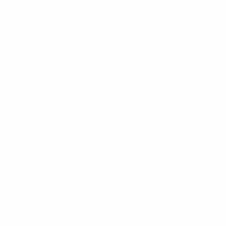
DATA DE NASCIMENTO
01/2/2005 (21)
Próximo jogo
Todos os jogos
Europeu de Sub-21
quinta 1 out. 2026
· Qualificação
Estatísticas-chave
Ver todas as estatísticas
4
147
Jogos disputados
Minutos jogados
36,75 méd. por jogo
0
0
Golos
Assistências