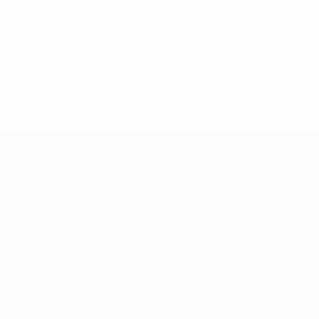
1
0
Cartões amarelos
Cartões vermelhos
0,25 méd. por jogo
* Suspensa até indicação em contrário. <a
href='https://pt.uefa.com/insideuefa/mediaservices/medi
148df3b7106d-c8b619c60f97-1000--fifa-uefa-suspendem-
equipas-e-seleccoes-russas-de-todas-as-prov/'>Mais
informações</a>
Campeonato da Europa de Sub
Jogos
Notícias
Grupos
História
Vídeos
Sobre
Estatísticas
Loja
Equipas
VISITE