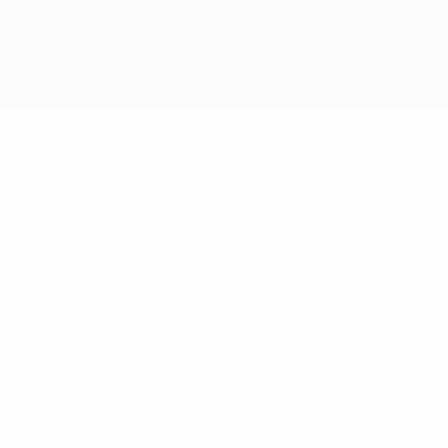
competições da UEFA estão protegidas por marcas registadas e/ou
direitos de autor da UEFA. As referidas marcas registadas não
podem ser utilizadas para qualquer fim comercial. A utilização do
UEFA.com implica o seu acordo com os Termos e Condições, e com
a Política de Privacidade.