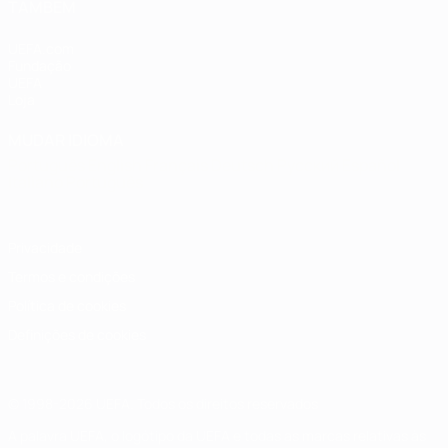
TAMBÉM
UEFA.com
Fundação
UEFA
Loja
MUDAR IDIOMA
Português
English
Français
Deutsch
Русский
Español
Italiano
Português
Privacidade
Termos e condições
Política de cookies
Definições de cookies
© 1998-2026 UEFA. Todos os direitos reservados
A palavra UEFA, o logótipo da UEFA e todas as marcas relativas às