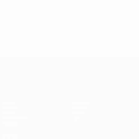
0,17 méd. por jogo
0
Cartões vermelhos
* Suspensa até indicação em contrário. <a
href='https://pt.uefa.com/insideuefa/mediaservices/medi
148df3b7106d-c8b619c60f97-1000--fifa-uefa-suspendem-
equipas-e-seleccoes-russas-de-todas-as-prov/'>Mais
informações</a>
Campeonato da Europa de Sub
Jogos
Notícias
Grupos
História
Vídeos
Sobre
Estatísticas
Loja
Equipas
VISITE