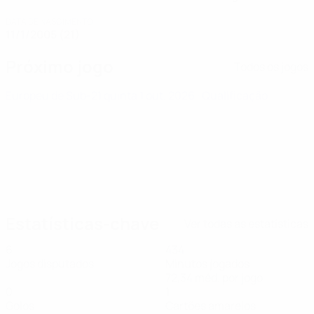
DATA DE NASCIMENTO
11/1/2005 (21)
Próximo jogo
Todos os jogos
Europeu de Sub-21
quinta 1 out. 2026
· Qualificação
Estatísticas-chave
Ver todas as estatísticas
6
434
Jogos disputados
Minutos jogados
72,34 méd. por jogo
0
1
Golos
Cartões amarelos