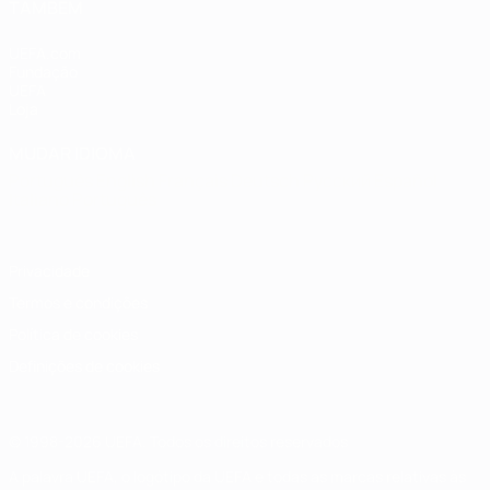
TAMBÉM
UEFA.com
Fundação
UEFA
Loja
MUDAR IDIOMA
Português
English
Français
Deutsch
Русский
Español
Italiano
Português
Privacidade
Termos e condições
Política de cookies
Definições de cookies
© 1998-2026 UEFA. Todos os direitos reservados
A palavra UEFA, o logótipo da UEFA e todas as marcas relativas às