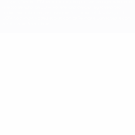
competições da UEFA estão protegidas por marcas registadas e/ou
direitos de autor da UEFA. As referidas marcas registadas não
podem ser utilizadas para qualquer fim comercial. A utilização do
UEFA.com implica o seu acordo com os Termos e Condições, e com
a Política de Privacidade.