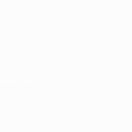
TAMBÉM
UEFA.com
Fundação
UEFA
Loja
MUDAR IDIOMA
Português
English
Français
Deutsch
Русский
Español
Italiano
Português
Privacidade
Termos e condições
Política de cookies
Definições de cookies
© 1998-2026 UEFA. Todos os direitos reservados
A palavra UEFA, o logótipo da UEFA e todas as marcas relativas às