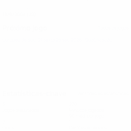
DATA DE NASCIMENTO
19/6/2004 (22)
Próximo jogo
Todos os jogos
Europeu de Sub-21
sexta 25 set. 2026
· Qualificação
Estatísticas-chave
Ver todas as estatísticas
3
270
Jogos disputados
Minutos jogados
90 méd. por jogo
0
1
Golos
Cartões amarelos