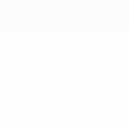
competições da UEFA estão protegidas por marcas registadas e/ou
direitos de autor da UEFA. As referidas marcas registadas não
podem ser utilizadas para qualquer fim comercial. A utilização do
UEFA.com implica o seu acordo com os Termos e Condições, e com
a Política de Privacidade.