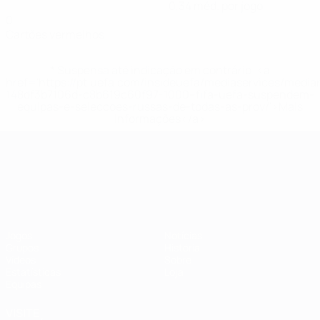
0,34 méd. por jogo
0
Cartões vermelhos
* Suspensa até indicação em contrário. <a
href='https://pt.uefa.com/insideuefa/mediaservices/medi
148df3b7106d-c8b619c60f97-1000--fifa-uefa-suspendem-
equipas-e-seleccoes-russas-de-todas-as-prov/'>Mais
informações</a>
Campeonato da Europa de Sub
Jogos
Notícias
Grupos
História
Vídeos
Sobre
Estatísticas
Loja
Equipas
VISITE