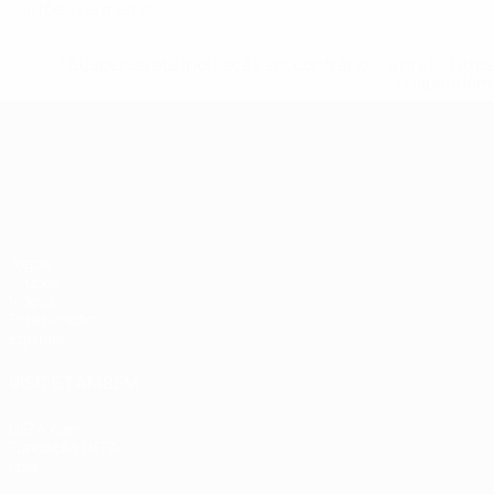
Cartões vermelhos
* Suspensa até indicação em contrário. <a href='ht
suspendem-
Campeonato da Europa de Sub
Jogos
Grupos
Vídeos
Estatísticas
Equipas
VISITE TAMBÉM
UEFA.com
Fundação UEFA
Loja