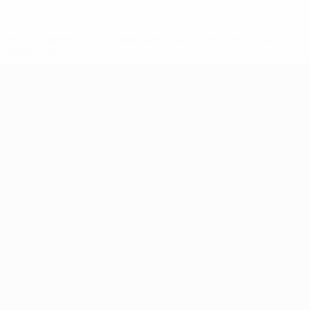
ews/0272-148df3b7106d-c8b619c60f97-1000--fifa-uefa-
rmações</a>