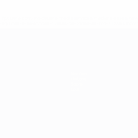
tps://pt.uefa.com/insideuefa/mediaservices/mediareleases/n
equipas-e-seleccoes-russas-de-todas-as-prov/'>Mais info
-21 da UEFA
Notícias
História
Sobre
Loja