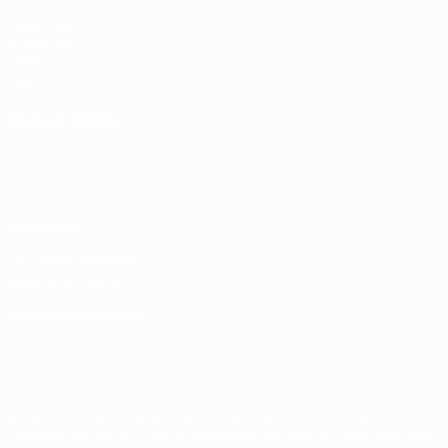
UEFA.com
Fundação
UEFA
Loja
MUDAR IDIOMA
Português
English
Français
Deutsch
Русский
Español
Italiano
Português
Privacidade
Termos e condições
Política de cookies
Definições de cookies
© 1998-2026 UEFA. Todos os direitos reservados
A palavra UEFA, o logótipo da UEFA e todas as marcas relativas às
competições da UEFA estão protegidas por marcas registadas e/ou