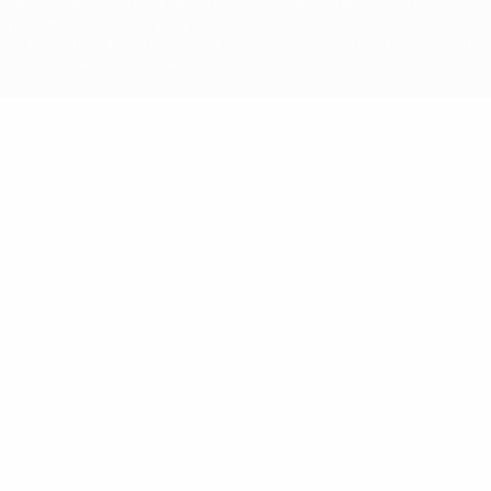
direitos de autor da UEFA. As referidas marcas registadas não
podem ser utilizadas para qualquer fim comercial. A utilização do
UEFA.com implica o seu acordo com os Termos e Condições, e com
a Política de Privacidade.