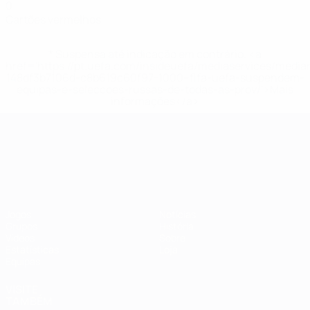
0
Cartões vermelhos
* Suspensa até indicação em contrário. <a
href='https://pt.uefa.com/insideuefa/mediaservices/medi
148df3b7106d-c8b619c60f97-1000--fifa-uefa-suspendem-
equipas-e-seleccoes-russas-de-todas-as-prov/'>Mais
informações</a>
Campeonato da Europa de Sub
Jogos
Notícias
Grupos
História
Vídeos
Sobre
Estatísticas
Loja
Equipas
VISITE
TAMBÉM