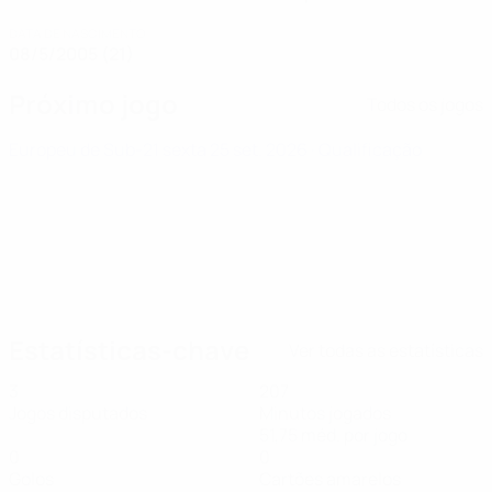
DATA DE NASCIMENTO
08/5/2005 (21)
Próximo jogo
Todos os jogos
Europeu de Sub-21
sexta 25 set. 2026
· Qualificação
Estatísticas-chave
Ver todas as estatísticas
3
207
Jogos disputados
Minutos jogados
51,75 méd. por jogo
0
0
Golos
Cartões amarelos