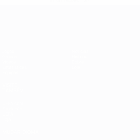
informações</a>
Campeonato da Europa de Sub
Jogos
Notícias
Grupos
História
Vídeos
Sobre
Estatísticas
Loja
Equipas
VISITE
TAMBÉM
UEFA.com
Fundação
UEFA
Loja
MUDAR IDIOMA
Português
English
Français
Deutsch
Русский
Español