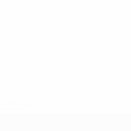
ews/0272-148df3b7106d-c8b619c60f97-1000--fifa-uefa-
rmações</a>