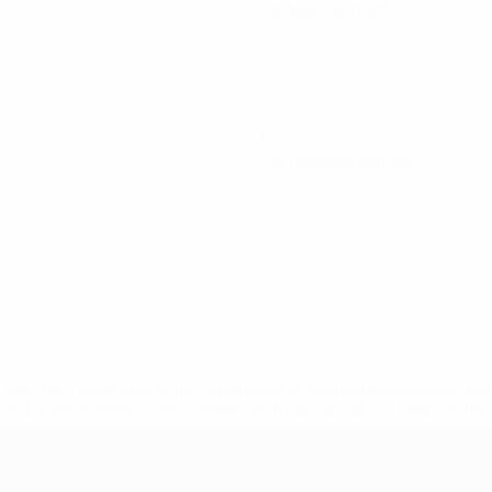
Cartões vermelhos
0
Cartões vermelhos
tps://pt.uefa.com/insideuefa/mediaservices/mediareleases/n
equipas-e-seleccoes-russas-de-todas-as-prov/'>Mais info
-21 da UEFA