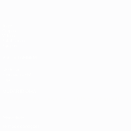
Jogos
Grupos
Vídeos
Estatísticas
Equipas
VISITE TAMBÉM
UEFA.com
Fundação UEFA
Loja
MUDAR IDIOMA
Português
English
Français
Deutsch
Русский
Español
Italia
Privacidade
Termos e condições