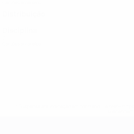
Cartões amarelos
Distribuição
Disciplina
0
Cartões amarelos
* Suspensa até indicação em contrário. <a href='ht
suspendem-
Campeonato da Europa de Sub