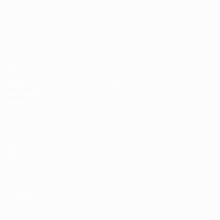
Campeonato da Europa de Sub
Jogos
Notícias
Grupos
História
Vídeos
Sobre
Estatísticas
Loja
Equipas
VISITE
TAMBÉM
UEFA.com
Fundação
UEFA
Loja
MUDAR IDIOMA
Português
English
Français
Deutsch
Русский
Español
Italiano
Português