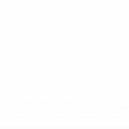
* Suspensa até indicação em contrário. <a
href='https://pt.uefa.com/insideuefa/mediaservices/medi
148df3b7106d-c8b619c60f97-1000--fifa-uefa-suspendem-
equipas-e-seleccoes-russas-de-todas-as-prov/'>Mais
informações</a>