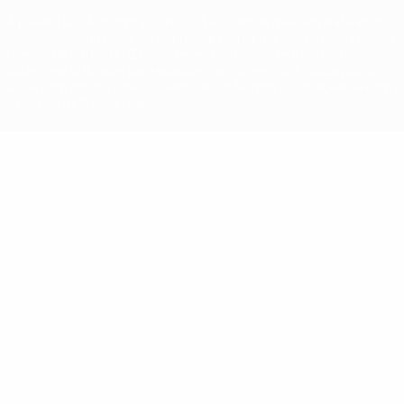
A palavra UEFA, o logótipo da UEFA e todas as marcas relativas às
competições da UEFA estão protegidas por marcas registadas e/ou
direitos de autor da UEFA. As referidas marcas registadas não
podem ser utilizadas para qualquer fim comercial. A utilização do
UEFA.com implica o seu acordo com os Termos e Condições, e com
a Política de Privacidade.