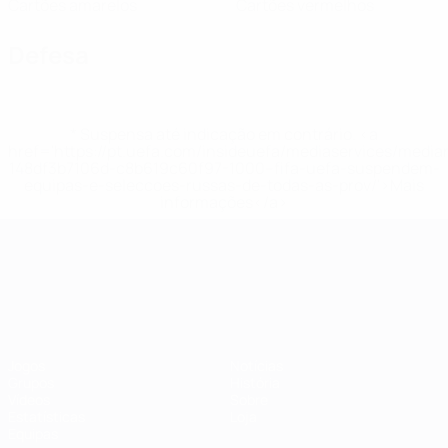
Cartões amarelos
Cartões vermelhos
Defesa
* Suspensa até indicação em contrário. <a
href='https://pt.uefa.com/insideuefa/mediaservices/medi
148df3b7106d-c8b619c60f97-1000--fifa-uefa-suspendem-
equipas-e-seleccoes-russas-de-todas-as-prov/'>Mais
informações</a>
Campeonato da Europa de Sub
Jogos
Notícias
Grupos
História
Vídeos
Sobre
Estatísticas
Loja
Equipas