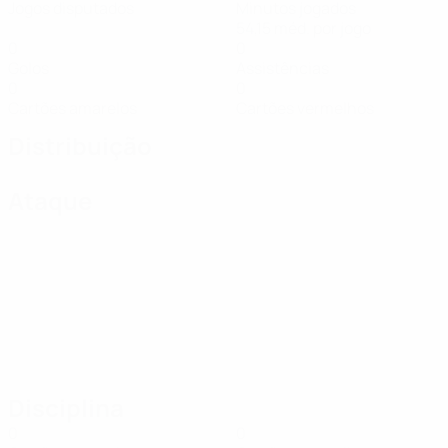
Jogos disputados
Minutos jogados
54,15 méd. por jogo
0
0
Golos
Assistências
0
0
Cartões amarelos
Cartões vermelhos
Distribuição
Ataque
Disciplina
0
0