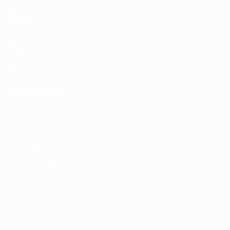
VISITE
TAMBÉM
UEFA.com
Fundação
UEFA
Loja
MUDAR IDIOMA
Português
English
Français
Deutsch
Русский
Español
Italiano
Português
Privacidade
Termos e condições
Política de cookies
Definições de cookies
© 1998-2026 UEFA. Todos os direitos reservados