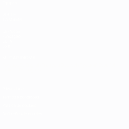
Equipas
VISITE
TAMBÉM
UEFA.com
Fundação
UEFA
Loja
MUDAR IDIOMA
Português
English
Français
Deutsch
Русский
Español
Italiano
Português
Privacidade
Termos e condições
Política de cookies
Definições de cookies