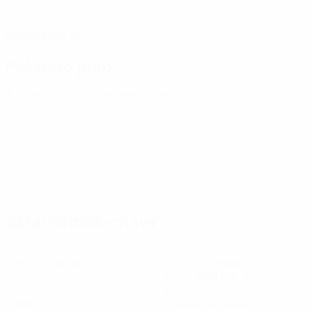
DATA DE NASCIMENTO
02/10/2004 (21)
Próximo jogo
Todos os jogos
Europeu de Sub-21
sábado 26 set. 2026
· Qualificação
Estatísticas-chave
Ver todas as estatísticas
3
251
Jogos disputados
Minutos jogados
83,67 méd. por jogo
0
1
Golos
Total de remates