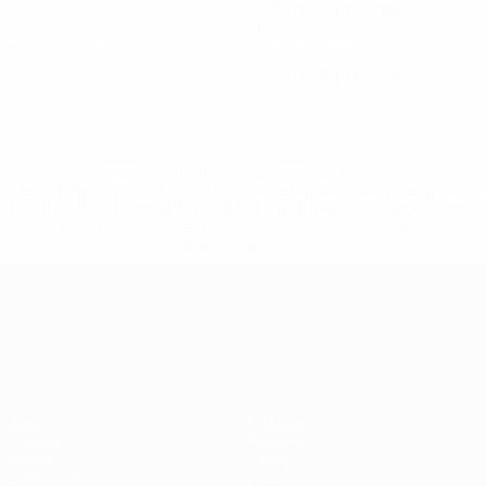
0,34 méd. por jogo
0
1
Assistências
Cartões amarelos
0,34 méd. por jogo
0
Cartões vermelhos
* Suspensa até indicação em contrário. <a
href='https://pt.uefa.com/insideuefa/mediaservices/medi
148df3b7106d-c8b619c60f97-1000--fifa-uefa-suspendem-
equipas-e-seleccoes-russas-de-todas-as-prov/'>Mais
informações</a>
Campeonato da Europa de Sub
Jogos
Notícias
Grupos
História
Vídeos
Sobre
Estatísticas
Loja