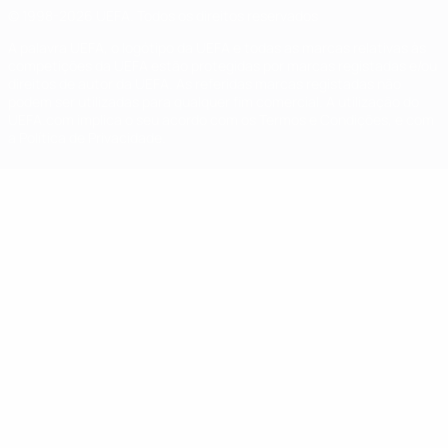
© 1998-2026 UEFA. Todos os direitos reservados
A palavra UEFA, o logótipo da UEFA e todas as marcas relativas às
competições da UEFA estão protegidas por marcas registadas e/ou
direitos de autor da UEFA. As referidas marcas registadas não
podem ser utilizadas para qualquer fim comercial. A utilização do
UEFA.com implica o seu acordo com os Termos e Condições, e com
a Política de Privacidade.