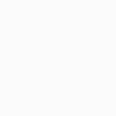
Campeonato da Europa de Sub
Jogos
Notícias
Grupos
História
Vídeos
Sobre
Estatísticas
Loja
Equipas
VISITE
TAMBÉM
UEFA.com
Fundação
UEFA
Loja
MUDAR IDIOMA
Português
English
Français
Deutsch
Русский
Español
Italiano
Português