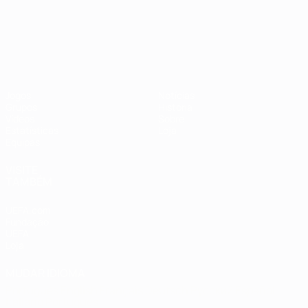
Campeonato da Europa de Sub
Jogos
Notícias
Grupos
História
Vídeos
Sobre
Estatísticas
Loja
Equipas
VISITE
TAMBÉM
UEFA.com
Fundação
UEFA
Loja
MUDAR IDIOMA
Português
English
Français
Deutsch
Русский
Español
Italiano
Português