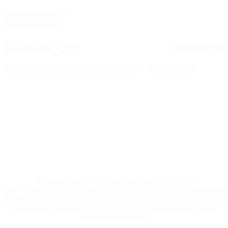
DATA DE NASCIMENTO
01/5/2004 (22)
Próximo jogo
Todos os jogos
Europeu de Sub-21
sexta 25 set. 2026
· Qualificação
* Suspensa até indicação em contrário. <a
href='https://pt.uefa.com/insideuefa/mediaservices/medi
148df3b7106d-c8b619c60f97-1000--fifa-uefa-suspendem-
equipas-e-seleccoes-russas-de-todas-as-prov/'>Mais
informações</a>