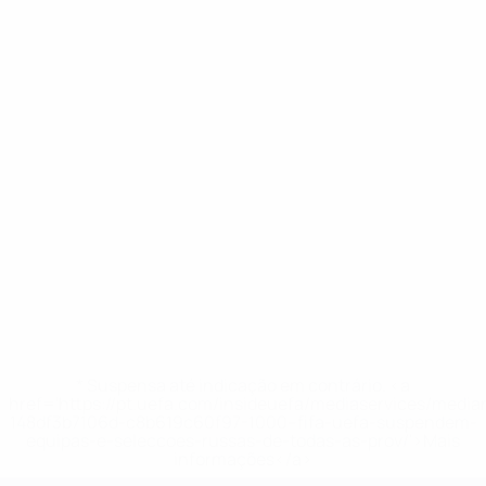
* Suspensa até indicação em contrário. <a
href='https://pt.uefa.com/insideuefa/mediaservices/medi
148df3b7106d-c8b619c60f97-1000--fifa-uefa-suspendem-
equipas-e-seleccoes-russas-de-todas-as-prov/'>Mais
informações</a>