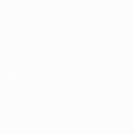
Campeonato da Europa de Sub
Jogos
Notícias
Grupos
História
Vídeos
Sobre
Estatísticas
Loja
Equipas
VISITE
TAMBÉM
UEFA.com
Fundação
UEFA
Loja
MUDAR IDIOMA
Português
English
Français
Deutsch
Русский
Español
Italiano
Português